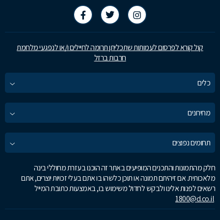
קול קורא לפרסום לעמותות שתכליתן תרומה לחיילים ו/או לנפגעי מלחמת
חרבות ברזל
כלים
מחירונים
תחומים נפוצים
חלק מהתמונות והתכנים המופיעים באתר זה הוכנו בעזרת מחוללי בינה
מלאכותית. אם זיהיתם תמונה או תוכן כלשהו בו אתם בעלי זכויות יוצרים, אתם
רשאים לפנות אלינו ולבקש לחדול משימוש בו, באמצעות כתובת המייל
1800@d.co.il