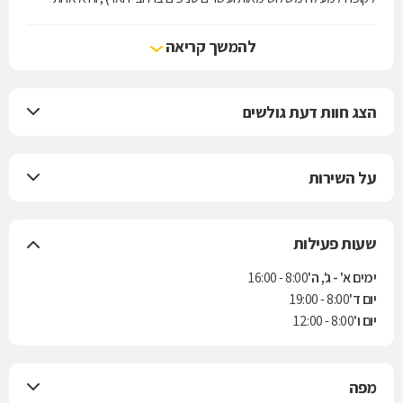
מארבע קופות החולים הפועלות בישראל. הקופה מעניקה את שירותי סל
הבריאות לפי חוק ביטוח בריאות ממלכתי, התשנ"ד-1994, ובנוסף מציעה
להמשך קריאה
למבוטחיה תוכניות לביטוח משלים. בשנת 2004 נחתם הסכם בין הקופה
לבין חברת הביטוח "הראל" למתן ביטוח סיעודי לחברי הקופה.
הצג חוות דעת גולשים
על השירות
שעות פעילות
ימים א' - ג', ה'
8:00 - 16:00
יום ד'
8:00 - 19:00
יום ו'
8:00 - 12:00
מפה