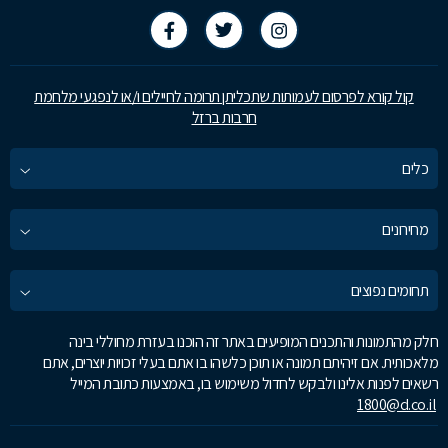
קול קורא לפרסום לעמותות שתכליתן תרומה לחיילים ו/או לנפגעי מלחמת
חרבות ברזל
כלים
מחירונים
תחומים נפוצים
חלק מהתמונות והתכנים המופיעים באתר זה הוכנו בעזרת מחוללי בינה
מלאכותית. אם זיהיתם תמונה או תוכן כלשהו בו אתם בעלי זכויות יוצרים, אתם
רשאים לפנות אלינו ולבקש לחדול משימוש בו, באמצעות כתובת המייל
1800@d.co.il