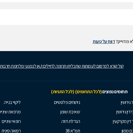
 מדוייק?
דווח על טעות
קול קורא לפרסום לעמותות שתכליתן תרומה לחיילים ו/או לנפגעי מלחמת חרבות
תחומים נפוצים
(לכל התחומים)
(לכל התגיות)
 גירושין
ניתוחים פלסטיים
ליקויי בנייה
 דין גירושין
שאיבת שומן
מרפאת שיניי
 דין מקרקעין
הגדלת חזה
רופאי שיניים
 ממון
תמ"א 38
רפואה סינית