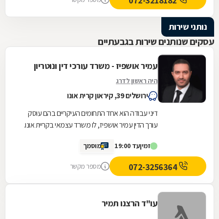
072-3218182
נותני שירות
עסקים שנותנים שירות בגבעתיים
עמיר אושפיז - משרד עורכי דין ונוטריון
היה ראשון לדרג
ירושלים 39, קיראון קרית אונו
דיני עבודה הוא אחד התחומים העיקריים בהם עוסק
עורך הדין עמיר אושפיז, לו משרד עצמאי בקריית אונו.
המשרד מתמחה בנושאים דוגמת זכויות עובדים...
זמין
עד 19:00
מוסמך
072-3256364
מספר מקשר
עו"ד הרצנו תמיר