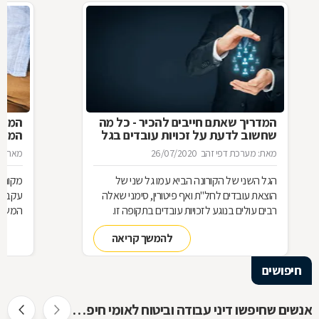
המדריך שאתם חייבים להכיר - כל מה
המעס
שחשוב לדעת על זכויות עובדים בגל
המדר
הקורונה השני
מאת: מערכת דפי זהב
26/07/2020
מאת: מ
הגל השני של הקורונה הביא עמו גל שני של
מקום 
הוצאת עובדים לחל"ת ואף פיטורין, סימני שאלה
עקב הת
רבים עולים בנוגע לזכויות עובדים בתקופה זו.
המשכו
ריכזנו עבורכם מספר שאלות ותשובות חשובות
מהביט
להמשך קריאה
בנושא חם זה:
חיפושים
אנשים שחיפשו דיני עבודה וביטוח לאומי חיפשו גם