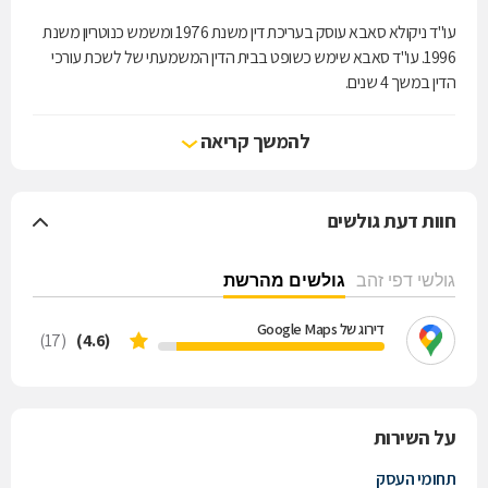
עו"ד ניקולא סאבא עוסק בעריכת דין משנת 1976 ומשמש כנוטריון משנת
1996. עו"ד סאבא שימש כשופט בבית הדין המשמעתי של לשכת עורכי
הדין במשך 4 שנים.
עו"ד סאבא מומחה במשפט מסחרי ואזרחי, מייעץ ומסייע במגוון תחומי
המשפט.
להמשך קריאה
תחומי התמחותו כוללים: דיני מקרקעין, משפחה, נזיקין, אזרחות אמריקאית
ועוד. כמו כן, הוא מציע שירותים נוטריוניים כגון אפוסטיל ושירותי תרגום
חוות דעת גולשים
מקצועיים.
גולשי דפי זהב
גולשים מהרשת
דירוג של Google Maps
(17)
(4.6)
על השירות
תחומי העסק