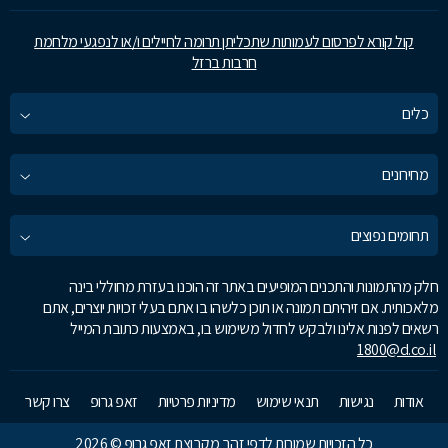
קול קורא לפרסום לעמותות שתכליתן תרומה לחיילים ו/או לנפגעי מלחמת
חרבות ברזל
כלים
מחירונים
תחומים נפוצים
חלק מהתמונות והתכנים המופיעים באתר זה הוכנו בעזרת מחוללי בינה
מלאכותית. אם זיהיתם תמונה או תוכן כלשהו בו אתם בעלי זכויות יוצרים, אתם
רשאים לפנות אלינו ולבקש לחדול משימוש בו, באמצעות כתובת המייל
1800@d.co.il
אודות
נגישות
תנאי שימוש
מדיניות פרטיות
זאפ גרופ
צרו קשר
כל הזכויות שמורות לדפי זהב מקבוצת זאפ גרופ © 2026