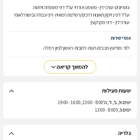
נוטריונים
עורכי דין - משפט אזרחי
עו"ד דיני משפחה וירושה
עו"ד דיני נזיקין/תאונות דרכים/רשלנות רפואית
דיני עבודה וביטוח לאומי
עורכי דין – דיני מקרקעין
אזורי שירות
לוד
מודיעין-מכבים-רעות
רחובות
ראשון לציון
רמלה
להמשך קריאה
שעות פעילות
ימים א', ב', ד', ה'
8:00 - 13:00, 16:00 - 19:00
ימים ג', ו'
8:00 - 13:00
גלריה