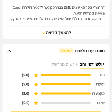
דר רושדי יונס רופא שיניים DMD בוגר הפקולטה לרפואה ורוקחות Carol
Davila בוקרשט רומניה.
במרפאה מבוצעים כלל טיפולי השיניים לרבות הלבנות שיניים,אסתטיקה
דנטלית , טיפולי שורש, שיקום הפה וטיפולי שיניים שוטפים.
כמו כן במרפאה מבצעים טיפולי אסתטיקה של הפנים: מילוי
להמשך קריאה
שפתיים,טשטוש קמטים,פיסול קו לסת, PRP פלזמה, מזוטרפיה וכו'.
חוות דעת גולשים
3 חוות דעת
גולשי דפי זהב
גולשים מהרשת
מחיר
(5.0)
זמינות
(5.0)
מקצועיות
(5.0)
שירות
(0.0)