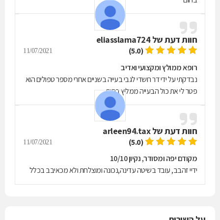
חוות דעת של
eliasslama724
(5.0)
11/07/2021
רופא ממולץ ומקצועי ואדיב
נבדקתי על ידי דר רושדי לגבי בעייה בשניים אחרי מספר טפולים הוא
פטר לי את כול הבעייה ממליץ בחום .
חוות דעת של
arleen94.tax
(5.0)
11/07/2021
מקודם יפה ומסודר, נקיון 10/10
ידיי זהבב, עובד בשיטה עדינה,נכונה ומוצלחת ולא מכאיבב בכלל
על השירות