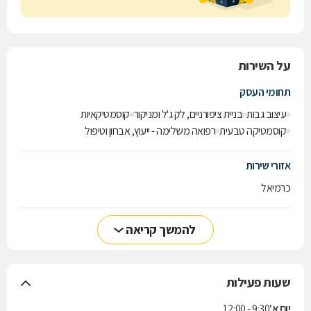
כשתבקרו בקליניקה שלנו, תקבלו חווית טיפוח ייחודית ומותאמת אישית
המקנה לכם לא רק גבות מעולות, אלא גם חוויה נפלאה ומפנקת במיוחד.
על השירות
תחומי העסק
עיצוב גבות
בניית ציפורניים, לק ג'ל ומניקור
קוסמטיקאיות
קוסמטיקה טבעית
רפואה משלימה - ייעוץ, אבחון וטיפול
אזורי שירות
כרמיאל
להמשך קריאה
שעות פעילות
יום א'
9:30 - 12:00