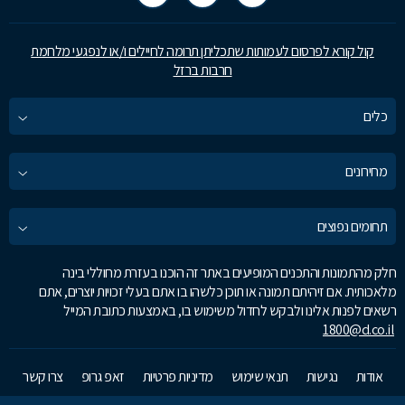
קול קורא לפרסום לעמותות שתכליתן תרומה לחיילים ו/או לנפגעי מלחמת
חרבות ברזל
כלים
מחירונים
תחומים נפוצים
חלק מהתמונות והתכנים המופיעים באתר זה הוכנו בעזרת מחוללי בינה
מלאכותית. אם זיהיתם תמונה או תוכן כלשהו בו אתם בעלי זכויות יוצרים, אתם
רשאים לפנות אלינו ולבקש לחדול משימוש בו, באמצעות כתובת המייל
1800@d.co.il
אודות
נגישות
תנאי שימוש
מדיניות פרטיות
זאפ גרופ
צרו קשר