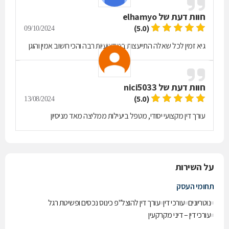
חוות דעת של
elhamyo
(5.0)
09/10/2024
גיא זמין לכל שאלה התייעצות במקצועיות רבה והכי חשוב אמין והוגן
חוות דעת של
nici5033
(5.0)
13/08/2024
עורך דין מקצועי יסודי, מטפל ביעילות ממליצה מאד מניסיון
על השירות
תחומי העסק
נוטריונים
עורכי דין
עורך דין להוצל"פ כינוס נכסים ופשיטת רגל
עורכי דין – דיני מקרקעין