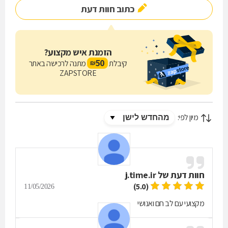
כתוב חוות דעת
למה לבחור את משרד עו"ד יקותיאל?
- מומחה ובעל ניסיון נרחב בתחום דיני המקרקעין.
- גישה אישית ולקוח-מרכזית, המביאה לפתרונות מותאמים אישית.
הזמנת איש מקצוע?
- מומחיות בטיפול יעיל ומהיר בעסקאות מקרקעין מורכבות.
50
קיבלת
מתנה לרכישה באתר
₪
- שירות אדיב, זמין ונגיש.
ZAPSTORE
- שילוב של שירותי נוטריון במסגרת אותו משרד.
צרו קשר עוד היום
לתאום פגישה ללא עלות, חייגו עכשיו!
מיון לפי:
חוות דעת של
j.time.ir
(5.0)
11/05/2026
מקצועי עם לב חם ואנושי