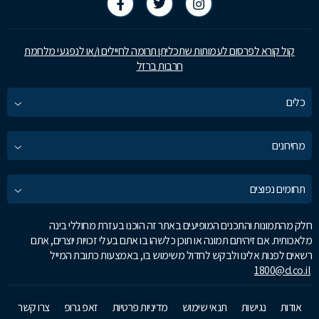
קול קורא לפרסום לעמותות שתכליתן תרומה לחיילים ו/או לנפגעי מלחמת
חרבות ברזל
כלים
מחירונים
תחומים נפוצים
חלק מהתמונות והתכנים המופיעים באתר זה הוכנו בעזרת מחוללי בינה
מלאכותית. אם זיהיתם תמונה או תוכן כלשהו בו אתם בעלי זכויות יוצרים, אתם
רשאים לפנות אלינו ולבקש לחדול משימוש בו, באמצעות כתובת המייל
1800@d.co.il
אודות
נגישות
תנאי שימוש
מדיניות פרטיות
זאפ גרופ
צרו קשר