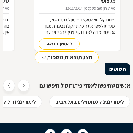
מקצועי
לתרגו
מאת: רון שגב פינקלמן
12/11/2014
מאת: לי
פיתוח קול הוא למעשה אימון למיתרי הקול,
גם אם
ומטרתו לשפר את היכולת הקולית בעזרת מגוון
בוודאי
טכניקות. מורה לפיתוח קול צריך להכיר ולדעת
אין קי
להתאים את הטכניקה המתאימה עבור הלומד,
מתוכני
להמשך קריאה
כך שמנעד קולו יתרחב ואיכות קולו תשתפר. כדי
רוצים
לדעת לבחור מורה לפיתוח קול חשוב להבין מהם
מצריכה
הצג תוצאות נוספות
הדגשים החשובים, ולמה צריך לצפות לאחר
עבודה 
תקופת לימודים ממושכת
הוא פי
חיפושים
נעשה ב
באמצעו
לבצע ש
אנשים שחיפשו לימודי פיתוח קול חיפשו גם
הגדול 
על פית
של כל 
לימודי נגינה למתחילים בתל אביב
לימודי נגינה לילד