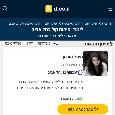
דף הבית
פיתוח קול - הדרכה מקצועית
פיתוח קול - הדרכה מקצועית בתל אביב
לימודי פיתוח קול בתל אביב
נמצאו 53 לימודי פיתוח קול
סינון תוצאות
פופולריות
דירוג
מרחק ממני
מיטל הוכמן
היה ראשון לדרג
זמנהוף 31, תל אביב
אם אתם אוהבים לשיר, המוזיקה נמצאת במרכז
חייכם ואתם רוצים לשפר את היכולות שלכם, אתם
נמצאים במקום הנכון. מיטל הוכמן, יוצרת, מוזיקאית
זמין
עד 19:30
וזמרת...
052-8362386