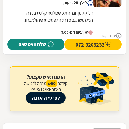
לילך 28, רעות
דלי קולמן חבר היא פסיכולוגית קלינית בכירה
המשמשת גם מדריכה לפסיכותרפיה ולאבחון.
אוכלוסיית היעד העיקרית שלה היא מתבגרים
זמין ביום ו' מ-8:00
ומבוגרים, עם אפשרות...
יצירת קשר
שלח וואטסאפ
072-3269232
הזמנת איש מקצוע?
קיבלת
מתנה לרכישה
50
₪
באתר ZAPSTORE
לפרטי ההטבה