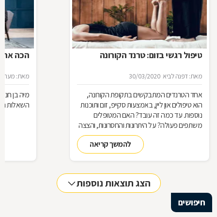
טיפול רגשי בזום: טרנד הקורונה
הכה את 
מאת: דפנה לביא
30/03/2020
מאת: מערכת 
אחד הטרנדים המתבקשים בתקופת הקורונה,
מיה בן חנוך
הוא טיפולים און ליין, באמצעות סקייפ, זום ותוכנות
השאלות הב
נוספות. עד כמה זה עובד? האם המטופלים
משתפים פעולה? על היתרונות והחסרונות, והצצה
לעולם המטפלים הרגשיים בתקופה זו
להמשך קריאה
הצג תוצאות נוספות
חיפושים