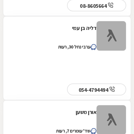
08-8605664
דליה בן עמי
ערבי נחל 30, רעות
054-4794494
אורן משען
שד' עומרים 7, רעות