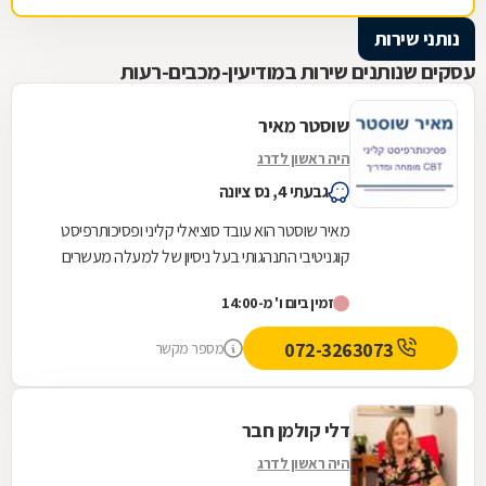
נותני שירות
עסקים שנותנים שירות במודיעין-מכבים-רעות
שוסטר מאיר
היה ראשון לדרג
גבעתי 4, נס ציונה
מאיר שוסטר הוא עובד סוציאלי קליני ופסיכותרפיסט
קוגניטיבי התנהגותי בעל ניסיון של למעלה מעשרים
שנה בתחום בריאות הנפש. כמומחה ומדריך CBT
זמין ביום ו' מ-14:00
מוסמך,...
072-3263073
מספר מקשר
דלי קולמן חבר
היה ראשון לדרג