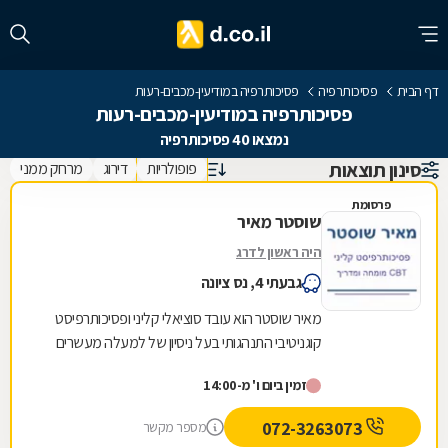
דף הבית
פסיכותרפיה
פסיכותרפיה במודיעין-מכבים-רעות
פסיכותרפיה במודיעין-מכבים-רעות
נמצאו 40 פסיכותרפיה
סינון תוצאות
פופולריות
דירוג
מרחק ממני
פרסומת
שוסטר מאיר
היה ראשון לדרג
גבעתי 4, נס ציונה
מאיר שוסטר הוא עובד סוציאלי קליני ופסיכותרפיסט
קוגניטיבי התנהגותי בעל ניסיון של למעלה מעשרים
שנה בתחום בריאות הנפש. כמומחה ומדריך CBT
זמין ביום ו' מ-14:00
מוסמך,...
072-3263073
מספר מקשר