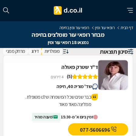
דף הבית
רופאי עור ומין
רופאי עור ומין בחיפה
מבחר רופאי עור מומלצים בחיפה
נמצאו 18 רופאי עור ומין
סינון תוצאות
פופולריות
דירוג
מרחק ממני
ד"ר שטרק פאולה
(5)
4 דירוגים
שד' מוריה 40, חיפה
כבר שנים שכל המשפחה שלנו מטופלת .
ממליצה מאוד מאוד
זמין ביום א' מ-15:30
מענה מהיר
077-5606696