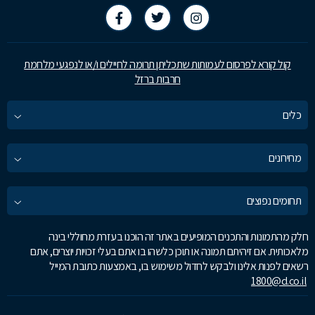
קול קורא לפרסום לעמותות שתכליתן תרומה לחיילים ו/או לנפגעי מלחמת
חרבות ברזל
כלים
מחירונים
תחומים נפוצים
חלק מהתמונות והתכנים המופיעים באתר זה הוכנו בעזרת מחוללי בינה
מלאכותית. אם זיהיתם תמונה או תוכן כלשהו בו אתם בעלי זכויות יוצרים, אתם
רשאים לפנות אלינו ולבקש לחדול משימוש בו, באמצעות כתובת המייל
1800@d.co.il