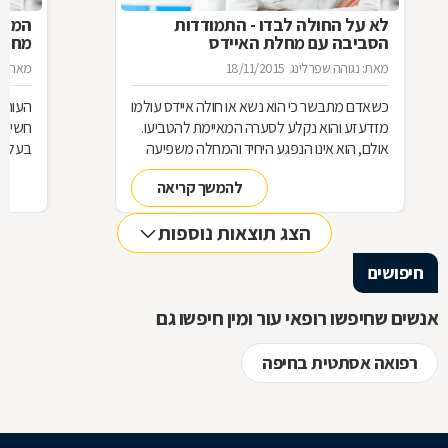
לא על החולה לבדו - התמודדות
המדרי
הסביבה עם מחלת האיידס
מחיקו
מאת: נגוהה שפרלינג
18/11/2015
מאת: מ
כשאדם מתבשר כי הוא נשא או חולה איידס עולמו
העור ה
מזדעזע והוא נקלע לסערה המאיימת להטביעו.
חשיבו
אולם, הוא אינו הנפגע היחיד והמחלה משפיעה
בעלי 
גם על משפחתו וחבריו. מה ניתן לעשות כדי להקל
בשיטות
להמשך קריאה
על ההתמודדות עם המצב?
בחומר
מאת: ד
הצג תוצאות נוספות
חיפושים
אנשים שחיפשו רופאי עור ומין חיפשו גם
רפואה אסתטית בחיפה