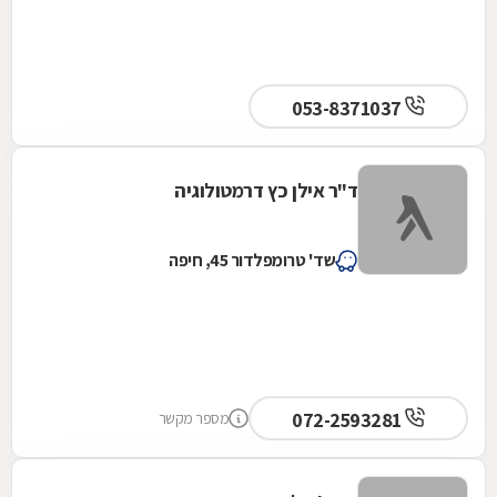
053-8371037
ד"ר אילן כץ דרמטולוגיה
שד' טרומפלדור 45, חיפה
072-2593281
מספר מקשר