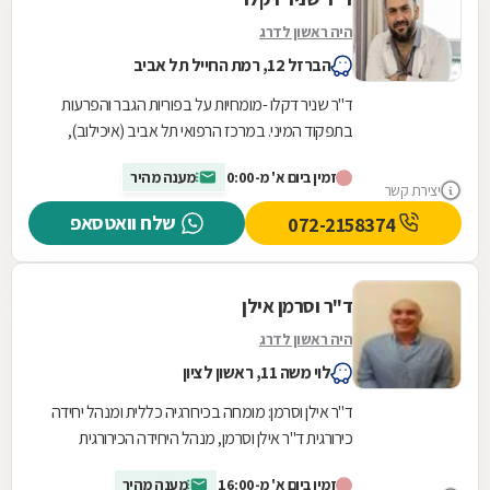
היה ראשון לדרג
הברזל 12, רמת החייל תל אביב
ד"ר שניר דקלו -מומחיות על בפוריות הגבר והפרעות
בתפקוד המיני. במרכז הרפואי תל אביב (איכילוב),
ד"ר שניר דקלו מנהל את תחום האנדרולוגיה
זמין ביום א' מ-0:00
מענה מהיר
ומתמחה...
יצירת קשר
שלח וואטסאפ
072-2158374
ד"ר וסרמן אילן
היה ראשון לדרג
לוי משה 11, ראשון לציון
ד"ר אילן וסרמן: מומחה בכירורגיה כללית ומנהל יחידה
כירורגית ד"ר אילן וסרמן, מנהל היחידה הכירורגית
בבית החולים "שמיר" (אסף הרופא), מביא עמו...
זמין ביום א' מ-16:00
מענה מהיר