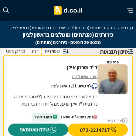
דף הבית
רופאים - כירורגים (מנתחים)
רופאים - כירורגים (מנתחים) בראשון לציון
כירורגים (מנתחים) מומלצים בראשון לציון
נמצאו 29 רופאים - כירורגים (מנתחים)
סינון תוצאות
פופולריות
דירוג
מרחק ממני
פרסומת
ד"ר וסרמן אילן
היה ראשון לדרג
לוי משה 11, ראשון לציון
ד"ר אילן וסרמן: מומחה בכירורגיה כללית ומנהל יחידה
כירורגית ד"ר אילן וסרמן, מנהל היחידה הכירורגית
בבית החולים "שמיר" (אסף הרופא), מביא עמו...
זמין ביום א' מ-16:00
מענה מהיר
יצירת קשר
שלח וואטסאפ
072-2214717