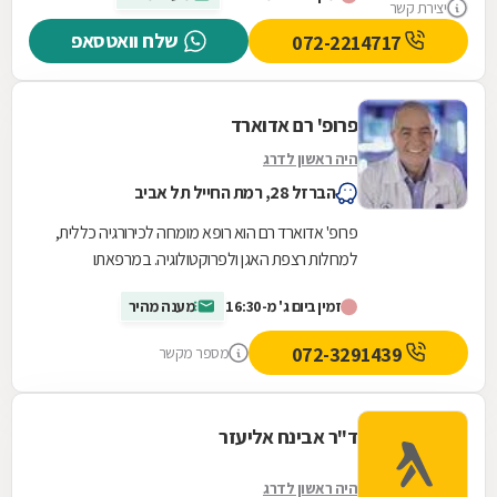
יצירת קשר
שלח וואטסאפ
072-2214717
פרופ' רם אדוארד
היה ראשון לדרג
הברזל 28, רמת החייל תל אביב
פרופ' אדוארד רם הוא רופא מומחה לכירורגיה כללית,
למחלות רצפת האגן ולפרוקטולוגיה. במרפאתו
הפרטית, שבתל אביב ובעכו, הוא עוסק באבחון
זמין ביום ג' מ-16:30
מענה מהיר
ובטיפול...
072-3291439
מספר מקשר
ד"ר אבינח אליעזר
היה ראשון לדרג