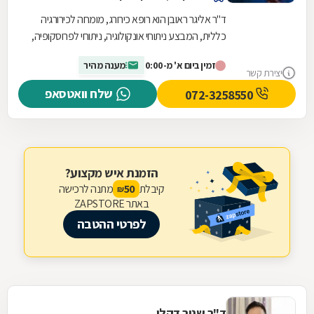
ד"ר אליגר ראובן הוא רופא כירורג, מומחה לכירורגיה
כללית, המבצע ניתוחי אונקולוגיה, ניתוחי לפרוסקופיה,
ניתוחי פרוקטולוגיה, ניתוחי בקע ועוד. ד"ר...
זמין ביום א' מ-0:00
מענה מהיר
יצירת קשר
שלח וואטסאפ
072-3258550
הזמנת איש מקצוע?
קיבלת
מתנה לרכישה
50
₪
באתר ZAPSTORE
לפרטי ההטבה
ד"ר שניר דקלו