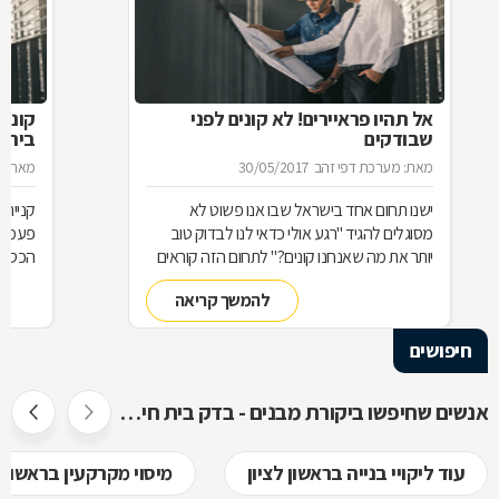
אל תהיו פראיירים! לא קונים לפני
קוני
שבודקים
בית
מאת: מערכת דפי זהב
30/05/2017
מאת: מ
ישנו תחום אחד בישראל שבו אנו פשוט לא
קניית
מסוגלים להגיד "רגע אולי כדאי לנו לבדוק טוב
פעמים 
יותר את מה שאנחנו קונים?" לתחום הזה קוראים
הכספיו
נדל"ן, ובתחום הזה להיות פראייר עולה הרבה
כדאי מ
להמשך קריאה
מאוד כסף. מדוע מה שהפך כתנאי לחתימה על
בית ש
חוזה בארצות הברית ובעולם, עדיין מדשדש
מדוקדק
חיפושים
בישראל?
של הנ
אנשים שחיפשו ביקורת מבנים - בדק בית חיפשו גם
עוד ליקויי בנייה בראשון לציון
מיסוי מקרקעין בראשון ל