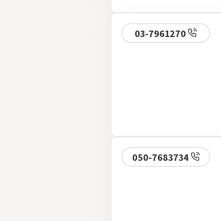
03-7961270
050-7683734