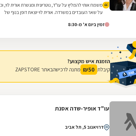
משמח אותי להמליץ על עו"ד, נוטריונית ומגשרת אורית לוי, וכן
על שאר העובדים במשרדה. אורית לוי יוצאת דופן בנוף של
נותני השירותים המשפטיים לא רק במקצועיותה וביעילותה,
זמין ביום א' מ-8:30
אלא גם באנושיותה. היא מבצעת מגוון פעולות, כולל מכבידות
ומסובכות, תוך הקשבה אמיתית לצרכים של הלקוחות. פנינו
אליה לא מעט פעמים לפתור בעיות מסוגים שונים, ותמיד
נענינו ברוח טובה ובאהדה, וכמובן בביצוע מהדרגה
הראשונה. אין בה או במשרדה שום העמדות פנים שמאפיינות
הזמנת איש מקצוע?
לא מעט עוסקים במקצוע זה, ותמיד נעים לפנות אליה בכל
₪
50
קיבלת
מתנה לרכישה
באתר ZAPSTORE
שאלה. קל לתקשר איתה ועם משרדה בערוצים שונים, ותמיד
מגיע מענה בזמן.
עו"ד אופיר-שדה אסנת
דרויאנוב 5, תל אביב