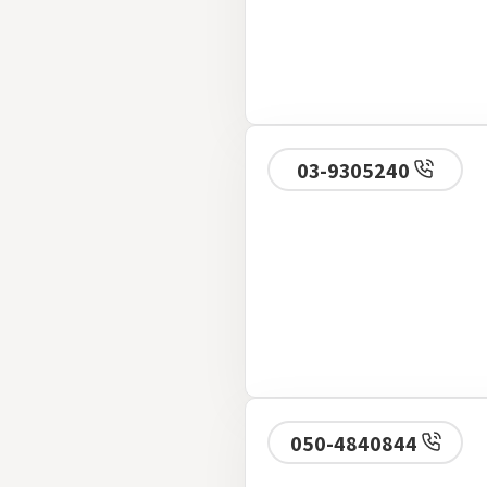
03-9305240
050-4840844