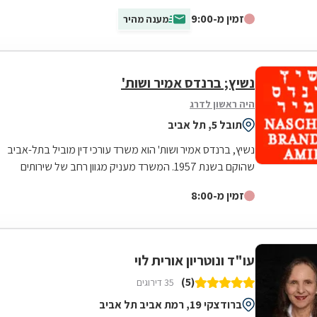
העסקי, האזרחי ונגזרותיהם המתחדשות....
זמין מ-9:00
מענה מהיר
נשיץ; ברנדס אמיר ושות'
היה ראשון לדרג
תובל 5, תל אביב
נשיץ, ברנדס אמיר ושות' הוא משרד עורכי דין מוביל בתל-אביב
שהוקם בשנת 1957. המשרד מעניק מגוון רחב של שירותים
משפטיים בתחומי המשפט האזרחי-מסחרי...
זמין מ-8:00
עו"ד ונוטריון אורית לוי
(5)
35 דירוגים
ברודצקי 19, רמת אביב תל אביב