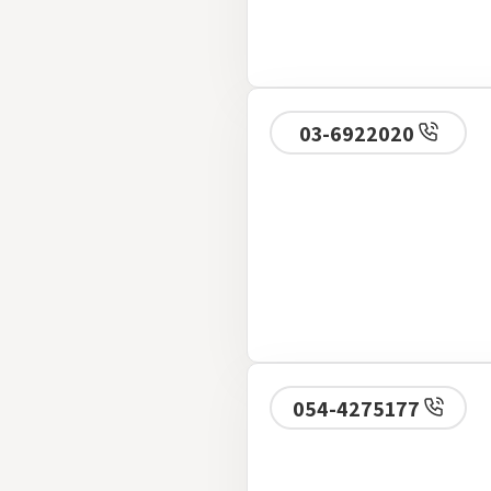
03-6922020
054-4275177