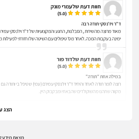
חוות דעת של
עמרי מונק
(5.0)
ד"ר ויז'נסקי תודה רבה
ימינה בעקבות המכה..לאחר מס' טיפולים עם השיטה שלו חזרתי לפעילות מ
חוות דעת של
דוד פור
(5.0)
במילה אחת "תודה"
רוצה לומר תודה לאחד והיחיד ד"ר ויז'נסקי עמירם (עמי) שטיפל בי ותודה 
מקווה שתהנו מהשוקולדים שהבאתי ומבקבוק היין..
הצג ע
מצאת מידע לא