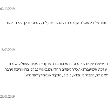
02/10/2019
 תודה על יחס מושלם אין כמוכם בעולם. פרידה, לנה, עמי וכולם אין מילים באמת
18/09/2019
ה לייצור חדש של השיניים לפי היכולת. במקומות בהם עדיין הייתה עצם הושתלה מערכת
שלמת. אימי עברה את כל הטיפולים והחידושים באומץ לב רב, בהמון חיבה ואהבה
בגילה, התברר לי שכדאי, כן כן כן, הזיקנה אינה תירוץ לפה גרוע.
28/08/2019