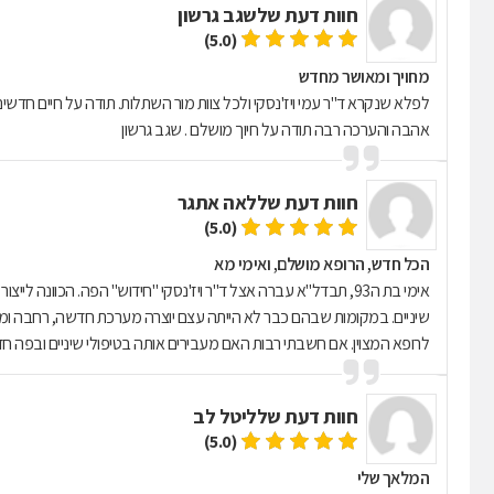
חוות דעת של
שגב גרשון
(5.0)
מחויך ומאושר מחדש
לפלא שנקרא ד"ר עמי ויז'נסקי ולכל צוות מור השתלות. תודה על חיים חדשים
אהבה והערכה רבה תודה על חיוך מושלם . שגב גרשון
חוות דעת של
לאה אתגר
(5.0)
הכל חדש, הרופא מושלם, ואימי מא
אימי בת ה93, תבדל"א עברה אצל ד"ר ויז'נסקי "חידוש" הפה. הכוונ
שיניים. במקומות שבהם כבר לא הייתה עצם יוצרה מערכת חדשה, רחבה ומו
לרופא המצוין. אם חשבתי רבות האם מעבירים אותה בטיפולי שיניים ובפה חדש 
חוות דעת של
ליטל לב
(5.0)
המלאך שלי