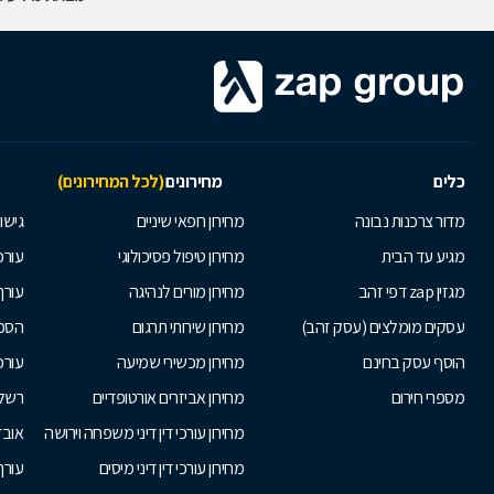
כלים
מחירונים
(לכל המחירונים)
מדור צרכנות נבונה
מחירון רופאי שיניים
גישור
מגיע עד הבית
מחירון טיפול פסיכולוגי
עורכי
מגזין zap דפי זהב
מחירון מורים לנהיגה
עורך
עסקים מומלצים (עסק זהב)
מחירון שירותי תרגום
הסכם
הוסף עסק בחינם
מחירון מכשירי שמיעה
עורכ
מספרי חירום
מחירון אביזרים אורטופדיים
רשלנ
מחירון עורכי דין דיני משפחה וירושה
אובד
מחירון עורכי דין דיני מיסים
עורך