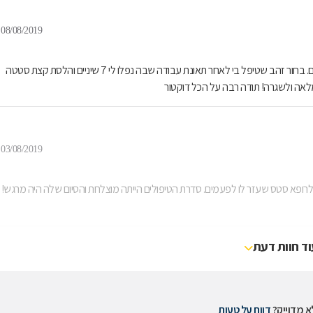
08/08/2019
מאוד מרוצה מהשירות , הסבלנות, הרוגע והמקצועיות של ד"ר ויז'נסקי עמירם. בחור זהב שטיפל בי לאחר תאונת עבודה שבה נפלו לי 7 שיניים והלסת קצת סטטה
לאה ולשגרה! תודה רבה על הכל דוקטור
03/08/2019
גם לרופא סטס שעזר לו לפעמים. סדרת הטיפולים הייתה מוצלחת והסיום שלה היה מרגש!
וד חוות דעת
 מדוייק?
דווח על טעות