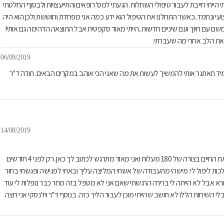
הייתי חייבת לעבור טיפולי השתלות. הגעתי למס' רופאים והתייעצויות ולבסוף החלטתי
קצועי ונחמד..כאשר התחלנו את הטיפול הוא ידע כמה אני מפחדת וחוששת ולכן הוא היה
א משם עם חיוך ועם שיניים חדשות..הייתי מאוד סקפטית אבל התוצאה הדהימה גם אותי!
את הלב אחרי מה שעברתי.
06/09/2019
תמיד תאתגר אותי להמשיך לעשות את מה שאני הכי אוהב במקרים הבאים. תודה ד"ר
14/08/2019
ד"ר ויז'נסקי עמירם אני מאחל לך מכל הלב רק הצלחה ובריאות! שיפרת לי את החיים בצורה של 180 מעלות ואני מאוד מתרגש לכתוב לך כאן. רק לפני 4 חודשים
ולכות ליפול לי. מישהי מהעבודה של אשתי המליצה עליך ובאתי לפגישה ופגשתי בחור
נורא אבל לא הייתה לי ברירה הרגשתי שאם אני לא מטפל בזה מחר כבר נופלות לי עוד
לי השיחות הללו לא חושב שהייתי מוכן לעבור הליך כזה. בנוסף ד"ר ויז'נסקי אני רוצה
 כאב לי עצרת רגע ונתת לי לנשום אוויר וזה לא מובן מאליו. תודה גם לכל צוות