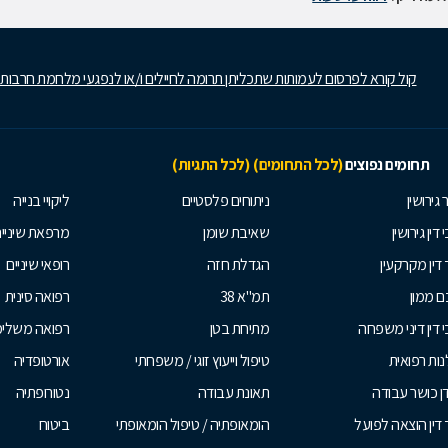
קול קורא לפרסום לעמותות שתכליתן תרומה לחיילים ו/או לנפגעי מלחמת חרבות
תחומים נפוצים
(לכל התחומים)
(לכל התגיות)
 גירושין
ניתוחים פלסטיים
ליקויי בנייה
 דין גירושין
שאיבת שומן
מרפאת שיניי
 דין מקרקעין
הגדלת חזה
רופאי שיניים
 ממון
תמ"א 38
רפואה סינית
י דין דיני משפחה
מתיחת בטן
רפואה משלי
ות רפואית
טיפול וייעוץ זוגי / משפחתי
אורטופדיה
ן כושר עבודה
תאונת עבודה
נטורופתיה
 דין הוצאה לפועל
הומאופתיה / טיפול הומאופתי
ביטוח