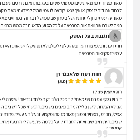
מאוד מפחדת מרופאי שיניים ומטיפולי שיניים ובעקבות תאונת דרכים שעברתי 
לבחור את ד"ר ויז'נסקי או איך שאני קוראת לו עמי שהיה לפי דעתי מאוד מ
מאוד עדין איתי ונתן לי תחושה של ביטחון שבסופו של דבר זה ייגמר ואני יצ
רוצה לשבח אותו ואת צוות המרפאה על כל הסיוע והדאגות זה ממש מחמם 
תגובת בעל העסק
חוות דעת זו כלפי צוות המרפאה וכלפיי לעולם לא תפסיק לרגש אותי, היא 
עמי ויזנסקי וצוות המרפאה
חוות דעת של
אבנר רן
(5.0)
רופא שאין שני לו
אני לא הצלחתי לישון בלילה מרוב כאבים בשיניים..הרגשתי שכל השיניים ה
אצילי, חברמן, מצחיק וכמובן מאוד מנוסה ומקצועי ובעל ידע עשיר..פחדתי 
שיניים..הייתי חייב שינוי ואתה הסברת לי על כל מה שתעשה לי והרגעת אותי..ב
קרא עוד
לומר תודה גם על זה שהיית מאוד סבלני איתי במהלך הטיפולים וכל פעם שקצת
המרפאה שעושים את עבודתם נאמנה!