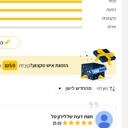
מחיר
זמינות
מקצועיות
שירות
כת
₪
50
הזמנת איש מקצוע?
קיבלת
מת
מיון לפי:
חוות דעת של
לירון טל
(5.0)