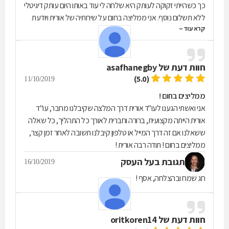
כך כשהייתי זקוקה לעותק היא שלחה לי עוד באותו היום עותק דיגיטלי
ללא תשלום נוסף. אני ממליצה בחום על שירותיה של אורית ויודעת
קרא עוד
שאני בהחלט אעבוד איתה שוב!
חוות דעת של
asafhanegby
(5.0)
11/10/2019
ממליצים בחום !
אני ואשתי הגענו לעו"ד אורית דרך המלצה שקיבלנו מחבר, עו"ד
אורית הייתה מקצועית, ברורה וחברית לאורך כל התהליך, כל שאלה
ששאלנו אם זה דרך המייל או טלפון קיבלנו תשובה לאחר זמן קצר,
ממליצים בחום ! תודה רבה אורית !
תגובת בעל העסק
16/10/2019
חג שמח ובהצלחה, אסף !
חוות דעת של
oritkoren14