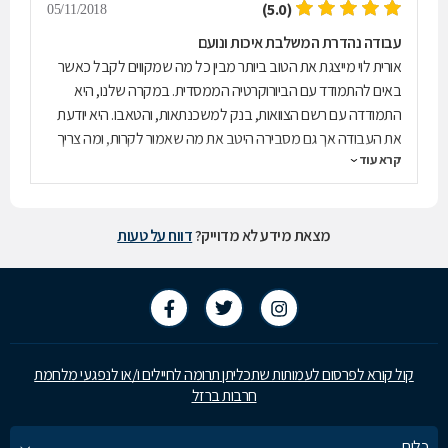
(5.0)
05/11/2018
עבודה נהדרת המשלבת איכות ונועם
אורית לוי מייצגת את הטוב ביותר מבין כל מה שמקווים לקבל כאשר
באים להתמודד עם הביורוקרטיה הממסדית. במקרה שלנו, היא
התמודדה עם רשם הצוואות, בנק למשכנתאות, והטאבו. היא יודעת
את העבודה אך גם מסבירה היטב את מה שאמור לקרות, ומה צריך
קרא עוד
לעשות כאשר יש את הבלתי צפוי הבלתי נמנע. בסה"כ, 5 כוכבים
של איכות, בכל האספקטים של הממשק איתה, ועובדי משרדה.
המלצה חמה לפרויקטים קטנים כגדולים.
מצאת מידע לא מדוייק?
דווח על טעות
קול קורא לפרסום לעמותות שתכליתן תרומה לחיילים ו/או לנפגעי מלחמת
חרבות ברזל
כלים