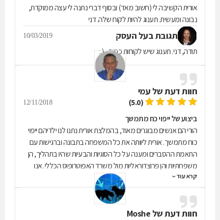
אזדקק, אבחר בה בשלישית.
אורית הקשיבה לי (חשוב מאד) ובסוף דברי נתנה לי עצה ממוקדת,
נבונה ומעשית. תענוג להיות לקוח שלה. דני
תגובת בעל העסק
10/03/2019
תודה, דני. תענוג שיש לקוחות כמוך... ( :
חוות דעת של
עמי
(5.0)
12/11/2018
ביצוע של ייפוי כח מתמשך
הורי הם אנשים מבוגרים מאוד, בהמלצת אורית נתנו לנו ילדיהם ייפוי
כוח מתמשך. אורית ליוותה את כל המשפחה בתבונה וברגישות עם
התאמת ההסברים ומענה על כל הסוגיות והבעיות שהיו בתהליך, הן
משפחתיות והן פרוצדוראליות מול משרד האפוטרופוס הכללי. אנו
קרא עוד
מאוד מרוצים מהמקצועיות ומהיחס החם, וממליצים לכ למי שרוצה
להפקיד תהליך רגיש הנוגע ליקיריו לפנות לאורית לכל הקשור לשרותי
ייפוי כח מתמשך, צוואות וכדומה.
חוות דעת של
Moshe