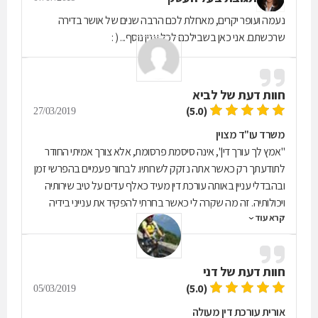
נעמה ועופר יקרים, מאחלת לכם הרבה שנים של אושר בדירה
שרכשתם. אני כאן בשבילכם לכל ענין נוסף... ( :
חוות דעת של
לביא
(5.0)
27/03/2019
משרד עו"ד מצוין
"אמץ לך עורך דין", אינה סיסמת פרסומת, אלא צורך אמיתי החודר
לתודעתך רק כאשר אתה נזקק לשרותיו. לבחור פעמיים בהפרשי זמן
ובהבדלי עניין באותה עורכת דין מעיד כאלף עדים על טיב שירותיה
ויכולותיה. זה מה שקרה לי כאשר בחרתי להפקיד את ענייני בידיה
קרא עוד
האמונות של עוה"ד אורית לוי. היססתי לרגע לפני פנייתי הראשונה,
פניתי בביטחון מלא בפעם השנייה. בחרתי ולא התאכזבתי. אורית
מייצגת בעיני שילוב מיוחד ונבדל מרבים של אושיה מקצועית ואישיות
חוות דעת של
דני
חמה ואמפאתית המעמידה אותך – הלקוח - במרכז. אורית טעונה
בידע נרחב ובניסיון רב שנים המאפשרים לה לטפל במיומנות בכל
(5.0)
05/03/2019
היבט משפטי הכרוך בהסדרה נכונה של העניין המונח לפניה. אם
אורית עורכת דין מעולה