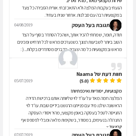
שירות מקצועי מאוד, מהיר ואדיב
הגעתי בעקבות המלצה ולא התאכזבתי. אורית הסבירה כל צעד
במקצועיות רבה עם סבלנות. אחזור שנית בעתיד.
תגובת בעל העסק
04/08/2019
תודה, תומר, שמחתי להכיר אותך, ושהכל הסתדר בסוף על הצד
הטוב ביותר לשביעות רצונך.כשנערכים מראש לכל תרחיש ומכינים
מראש ובמקצועיות כל מה שצריך, הדברים מסתדרים בקלות... ( :
חוות דעת של
Naama
(5.0)
05/07/2019
מקצועיות, יסודיות ואיכפתיות!
המלצה חמה מאד על עו״ד לוי שליוותה אותנו ברכישת הדירה
הראשונה שלנו. מיד עם פנייתנו הרגשנו בידיים טובות. עו״ד לוי
התגייסה לטפל בעסקה באופן מקצועי, מהיר ויסודי. העסקה
התנהלה בנעימים, במסודר, בשקיפות מלאה ומבלי לפספס אף
קרא עוד
פרט. ללא ספק נרצה לעבוד איתה בעתיד!
תגובת בעל העסק
07/07/2019