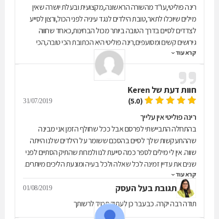
רינה פוליטי,עו"ד מהשורה הראשונה,מקצועית ובעלת יושרה שאין
מילים שיוכלו לתאר,טובת הילדים לנגד עיניה לפני הכול,ורצון לסייע
לצדדים לסיים בדרך הטובה ביותר מכול הבחינות,כאחד שחווה
גירושים קשים ומסועפים,רינה פוליטי היא הכתובת הכי טובה,הכי
קרא עוד
נכונה,הכי ראוייה שיש היום,למי שרואה את טובת הילדים לנגד עיניו
ורוצה את עו"ד לענייני גירושין,גישור ועוד... רינה היא הדבר הכי טוב
שכסף יכול לקנות בתחום שלה,(גם בנושא הכלכלי היא עוזרת ככול
חוות דעת של
Keren
שניתן) פשוט עילוי אין מילה אחרת!! תודה לך על הכול ומי יתן ותעלי
מעלה מעלה תמיד,המון תודה על הכול והצלחה בכול מעשה ידייך!!
(5.0)
31/07/2019
רינה פוליטי אין עלייך
בהתחלה התביישתי לפרסם אבל ככל שחולף הזמן אני מבינה
שההתעקשות שלך לסיים בהסכם ששומר על הילדים שלנו הייתה
שווה. אין לי מילים לספר כמה סייעת לנו ולמרות שהתיק הסתיים לפני
שנים את עדיין זמינה לכל שאלה ולכל בעיה ומונעת הליכים מיותרים.
קרא עוד
כל משפחתי מודה לך הפכת אותי מליצן עצוב לליצן שמח. תודה לך
תגובת בעל העסק
על מה שעשית, על מה שאת עושה ועל מה שאני מאמינה שעוד
01/08/2019
תעשי. רינה פוליטי אין עלייך!!!
תודה רבה יקרה. כבעבר כן לעתיד תמיד לרשותך