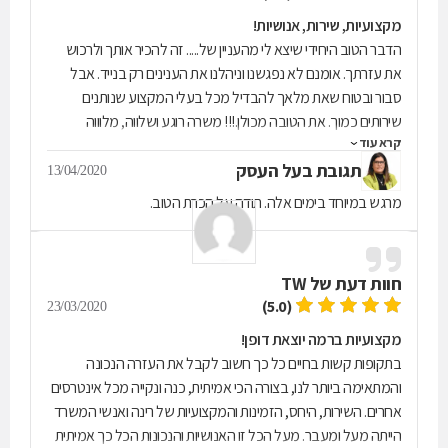
שציפיתי כל מי שצריך לפנות אליה ויגיע ליעוץ יבין על מה אני מדבר
מקצועיות, שירות, אנושיות!
אני ממליץ בחום ואהבה לפנות לרינה פוליטי מספר 1
הדבר הטוב היחידי שיצא לי מהעניין של..... זה להכיר אותך ולרכוש
את עזרתך. אומנם לא נפגשנו וניהלנו את הענינים רק בנייד. אבל
סבור ובטוח שאת מלאך להבדיל מכל בעלי המקצוע שנותנים
שירותים כמוך. את הטובה מכולן.!!! משרה רוגע ושלווה, מלוווה
קרא עוד
במקצועיות ובקיאות אינסופית בתחום המשפחה. לנגד עינייך היקר
תגובת בעל העסק
לנו מכל, הילדים. עושה רק את הטוב להם! בשם השם תעשי ותצלחי
13/04/2020
לדאוג בצורה הכי נכונה ואנושית כפי שאת יודעת תוך פיוס, דרכי נועם
מרגש במיוחד בימים אלה. תודה על הכרת הטוב.
ושלום. סבור ובטוח אני שרבות עשו חייל אבל את רינה עלית על
כולנה!!!! חג שמח חג חרות לך ולכל אותם קטינים שאת דואגת להם
יותר מהורהים הביולוגים השם ישלם שכרך! גולן קרית שמונה
חוות דעת של
TW
(5.0)
23/03/2020
מקצועיות ברמה יוצאת דופן!
בתקופות קשות בחיים כל כך חשוב לקבל את העזרה הנכונה
והמתאימה ביותר לנו, בצורה הכי אמיתית, כנה ונקייה מכל אינטרסים
אחרים. השירות, היחס, הזמינות והמקצועיות של רינה ואנשי המשרד
הייתה מעל ומעבר. מעל הכל זו האנושיות והנכונות הכל כך אמיתית