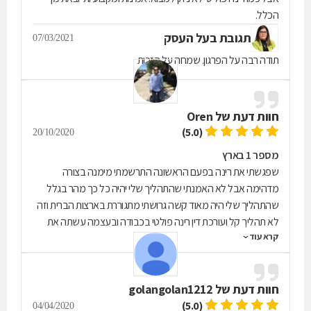
הכלל.
תגובת בעל העסק
07/03/2021
תודה רבה על הפרגון. שמחה על הזכות
חוות דעת של
Oren
(5.0)
20/10/2020
מספר 1 בארץ
שפגשתי את רינה בפעם הראשונה התרשמתי מימנה בצורה
מדהימה אבל לא האמנתי שהתהליך שלי יהיה כל כך מהר בגלל
שהתהליך שלי היה מאוד קשה גרושתי מתגוררת בארצות הברית וזה
לא תהליך קל ועורכת דין רינה פולטי בכבודה ובעצמה עשתה את
קרא עוד
העבודה יותר ממה שציפיתי אבל מעבר לזה היחס שלה כלפי הלקוח
זה כמו משפחה להרגיש בבית השירות מהיר אמינות ואישה לב זהב
והמחיר שווה לכל כיס ומכל הלב מעבר לזה שהיא עורכת דין היא
חוות דעת של
golangolan1212
אישה מדהימה שנתנה לי ביטחון ורוגע ואמרה לי שהיא תעשה הכל
כדי להשיג את מה שאני רוצה ולשמחתי השיגה לי מעבר למה
(5.0)
04/04/2020