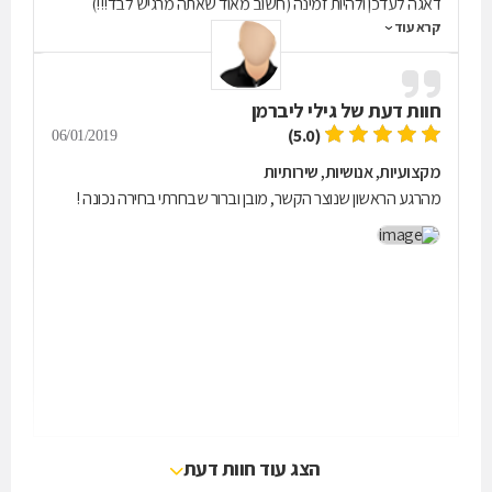
דאגה לעדכן ולהיות זמינה (חשוב מאוד שאתה מרגיש לבד!!!)
קרא עוד
לבסוף בזכות שילוב של המון רגש,הבנה וניסיון הצליחה למצוא עבורי
פתרונות יצירתיים שישפיעו עלי לטובה לשארית חיי. רינה פוליטי שונה
מאחרים וכנראה שלא מתאימה לכל אחד אבל היא ללא ספק
חוות דעת של
גילי ליברמן
הבחירה הנכונה לכל מי שחשוב לו להיות חכם ולא צודק!! ממליץ
בחום!!!
(5.0)
06/01/2019
מקצועיות, אנושיות, שירותיות
מהרגע הראשון שנוצר הקשר, מובן וברור שבחרתי בחירה נכונה !
הצג עוד חוות דעת