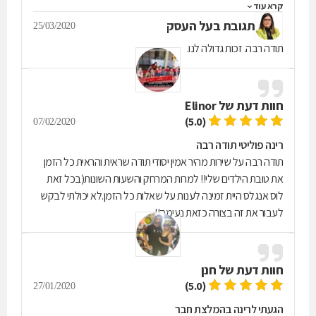
קרא עוד
מהלב להקשיב ולנסות לעזור. אין מה להתלבט בכלל, אם אתם
תגובת בעל העסק
במצב שברירי וקשה בחיים ומחפשים עזרה אמיתית - רק רינה. רק!
25/03/2020
תודה רבה על הכל!
תודה רבה. זכות גדולה לנו.
חוות דעת של
Elinor
(5.0)
07/02/2020
רינה פוליטי תודה רבה
תודה רבה על שירות מהיר אמין יסודי תודה שראית והראית כל הזמן
את טובת הילדים שלי!! למרות המרחק והשעות השונות(בכל זאת
לוס אנגלס היית זמינה לענות על שאלות כל הזמן.לא יכולתי לבקש
לעבור את זה בצורה כזאת נעימה!!
חוות דעת של
חנן
(5.0)
27/01/2020
הגעתי לרינה בהמלצת חבר