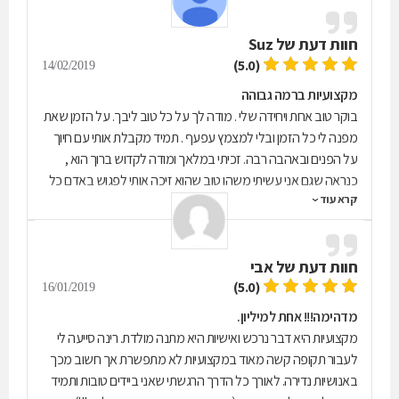
חוות דעת של
Suz
(5.0)
14/02/2019
מקצועיות ברמה גבוהה
בוקר טוב אחת ויחידה שלי . מודה לך על כל טוב ליבך. על הזמן שאת
מפנה לי כל הזמן ובלי למצמץ עפעף . תמיד מקבלת אותי עם חיוך
על הפנים ובאהבה רבה. זכיתי במלאך ומודה לקדוש ברוך הוא ,
כנראה שגם אני עשיתי משהו טוב שהוא זיכה אותי לפגוש באדם כל
קרא עוד
כך מיוחד. זה לא מובן מאיליו . אוהבת אותך , שיהיה לך יום קסום♥️
חוות דעת של
אבי
(5.0)
16/01/2019
מדהימה!!! אחת למיליון.
מקצועיות היא דבר נרכש ואישיות היא מתנה מולדת. רינה סייעה לי
לעבור תקופה קשה מאוד במקצועיות לא מתפשרת אך חשוב מכך
באנושיות נדירה. לאורך כל הדרך הרגשתי שאני ביידים טובות ותמיד