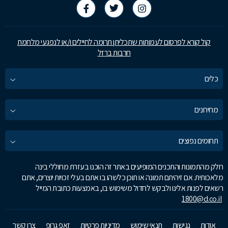
לטובה את כל עובדיה במשרד ואת הפקידות על התמיכה והשירותיות
הרבה שהפגינו. ממליץ בחום
קול קורא לפרסום לעמותות שתכליתן תרומה לחיילים ו/או לנפגעי מלחמת
חרבות ברזל
כלים
מחירונים
תחומים נפוצים
חלק מהתמונות והתכנים המופיעים באתר זה הוכנו בעזרת מחוללי בינה
מלאכותית. אם זיהיתם תמונה או תוכן כלשהו בו אתם בעלי זכויות יוצרים, אתם
רשאים לפנות אלינו ולבקש לחדול משימוש בו, באמצעות כתובת המייל
1800@d.co.il
אודות
נגישות
תנאי שימוש
מדיניות פרטיות
זאפ גרופ
צרו קשר