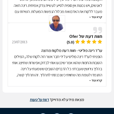
לאנשים, ויש נכונות אין סופית לסייע לעשיית צדק אמיתית. רינה רואה
מעבר ללקוח את האדם ואת מכלול הנפשות הפועלות. השירות עם
קרא עוד
חיוך נחישות ומכוון לקוח. מ
חוות דעת של
Ofer
(5.0)
23/07/2013
עו"ד רינה פוליטי - חוות דעת מלקוח מרוצה
הופניתי לעו"ד רינה פוליטי על ידי חבר אשר היה לקוח שלה, המילים
הטובות והחמות שהוא אמר שיכנעו אותי לבדוק אפשרות שתייצג אותי
בהליך גירושין שעברתי. כל הדברים הטובים ששמעתי על רינה
התגמדו לעומת מה שחוויתי כשנכנסתי לתהליך. זהו תהליך קשה,
קרא עוד
נפשית בעיקר, אבל רינה, באופיה הקשיבה, תמכה ועזרה בכל
שלבי התהליך. תמיד ידעה להגיד את הדברים הנכונים כדי להרגיע
ולתת אוזן קשבת וזאת פרט למקצועיות הרבה שהפגינה. רינה רואה
את טובת הילדים לנגד עיניה והלכה איתי וידעה להתכוונן לפי הצרכים
מצאת מידע לא מדוייק?
דווח על טעות
שלי. רינה השקיעה שעות רבות בתיק גם בשעות הערב המאוחרות
וגם בסופי שבוע. תמיד היתה שם לתמוך ולעזור. הייתי רוצה גם לציין