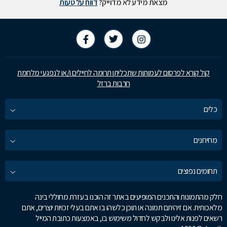
מצאת מידע לא מדוייק?
דווח על טעות
קול קורא לפרסום לעמותות שתכליתן תרומה לחיילים ו/או לנפגעי מלחמת
חרבות ברזל
כלים
מחירונים
תחומים נפוצים
חלק מהתמונות והתכנים המופיעים באתר זה הוכנו בעזרת מחוללי בינה
מלאכותית. אם זיהיתם תמונה או תוכן כלשהו בו אתם בעלי זכויות יוצרים, אתם
רשאים לפנות אלינו ולבקש לחדול משימוש בו, באמצעות כתובת המייל