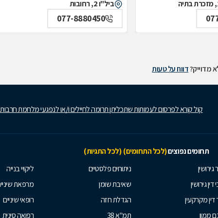
ביל"ו 2, רחובות
077-8880450
07
 מדוייק?
דווח על טעות
קול קורא לפרסום לעמותות שתכליתן תרומה לחיילים ו/או לנפגעי מלחמת חרבות
תחומים נפוצים
(לכל התחומים)
(לכל התגיות)
 גירושין
ניתוחים פלסטיים
ליקויי בנייה
 דין גירושין
שאיבת שומן
מרפאת שיניי
 דין מקרקעין
הגדלת חזה
רופאי שיניים
 ממון
תמ"א 38
רפואה סינית