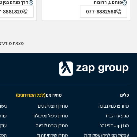
פנחס 1, רחובות
דרך מנחם בגין 2, מזכרת בתיה
7-8881820
077-8882580
מצאת מידע לא
כלים
מחירונים
(לכל המחירונים)
מדור צרכנות נבונה
מחירון רופאי שיניים
גישור
מגיע עד הבית
מחירון טיפול פסיכולוגי
עורכי
מגזין zap דפי זהב
מחירון מורים לנהיגה
עורך
עסקים מומלצים (עסק זהב)
מחירון שירותי תרגום
הסכם