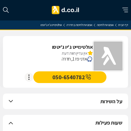
דף הבית
אומנויות לחימה
אומנויות לחימה בחדרה
אולטימייט ג'יו ג'יטסו
אולטימייט ג'יו ג'יטסו
אין עדיין חוות דעת
אדני פז 1, חדרה
050-6540782
על השירות
שעות פעילות