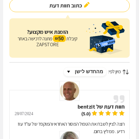
כתוב חוות דעת
שירותי נוטריון מקצועיים לעריכה ואימות מסמכים משפטיים ואימות חתימות
על ייפויי כוח לרבות לצרכי משכנתאות. הגישה המקצועית מתאפיינת במתן
פתרונות יעילים וכלכליים, יחס אישי וזמינות מירבית, כאשר החל משלב
הייעוץ הראשוני מקבלים הלקוחות שירות המתבסס על ידע משפטי נרחב
הזמנת איש מקצוע?
וניסיון רב. אנו מזמינים אתכם ליצור קשר לקבלת ייעוץ משפטי מקיף וליהנות
50
קיבלת
מתנה לרכישה באתר
₪
משירות מקצועי איכותי תחת קורת גג אחת.
ZAPSTORE
מיון לפי:
חוות דעת של
bentzit
(5.0)
28/07/2024
רוצה לציין לשבח את הטפול המסור האחראי והמוקפד של עו"ד עוז
רדיע . ממליץ בחום.