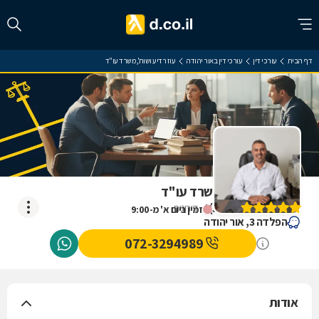
דף הבית
עורכי דין
עורכי דין באור יהודה
עוז רדיע ושות', משרד עו"ד
עוז רדיע ושות', משרד עו"ד
)
5
(
4
דירוגים
זמין ביום א' מ-9:00
הפלדה 3, אור יהודה
072-3294989
אודות