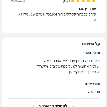
(5.0)
04/07/2018
עורך דין מצויין
עזר לי בכמה תיקים קשים והיה זמין בכל שעה מי שגיע אליו לא
יצטער.
על השירות
תחומי העסק
נוטריונים
עורכי דין
עו"ד דיני משפחה וירושה
עורכי דין - הוצאה לפועל/כינוס נכסים/פשיטת רגל
עורכי דין – דיני מקרקעין
אזורי שירות
אור יהודה
להמשך קריאה