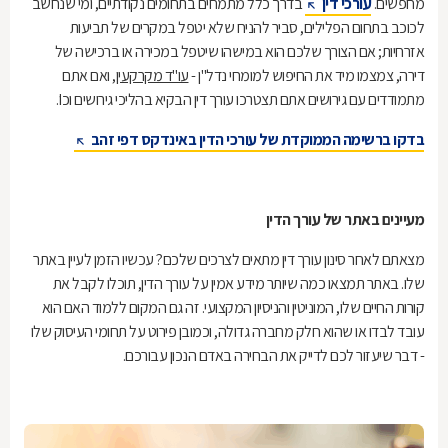
מחפשים.
עורכי דין
בדרך כלל מתמחים בתחומים נקודתיים, ומי שנחשב
לכוכב בתחום הפלילים, סביר להניח שלא יטפל במקרים של תביעות
אזרחיות; אם הצורך שלכם הוא במישהו שיטפל במכירה או ברכישה של
דירה, צמצמו מיד את החיפוש למומחי נדל"ן -
עו"ד מקרקעין,
ואם אתם
מתמודדים עם גירושים אתם תצטרכו עורך דין הבקיא בהליכי גירושים וכו'.
בדקו ברשימה הממוקדת של עורכי הדין באינדקס דפי זהב
מעיינים באתר של עורך הדין
מצאתם לאחר סינון עורך דין מתאים לצרכים שלכם? עכשיו הזמן לעיין באתר
שלו. באתר תמצאו כמה שיותר מידע אמין על עורך הדין, תוכלו לקבל את
קורות החיים שלו, המוניטין והניסיון המקצועי. זה גם המקום ללמוד האם הוא
עובד לבדו או שהוא חלק מחברה גדולה, וכמובן פירוט על תחומי העיסוק שלו
- דבר שיעזור לכם לדייק את הבחירה באדם הנכון עבורכם.