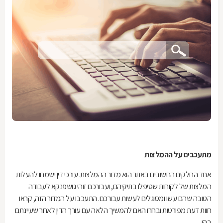
מתעכבים על ההמלצות
אחד החלקים החשובים באתר הוא מדור ההמלצות. עורכי דין ישמחו להעלות
המלצות של לקוחות שטיפלו בתיקיהם, ועבורכם זוהי גושפנקא לעבודה
הטובה שהם עשו ומסוגלים לעשות עבורכם. התעכבו על המדור הזה, קראו
חוות דעת מפורטות ובחרו האם להמשיך הלאה עם עורך הדין לאחר שעיינתם
בהן.