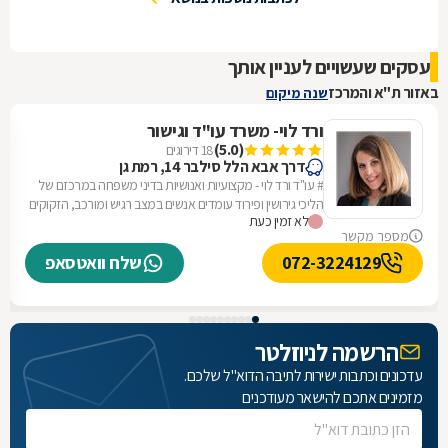
עסקים שעשויים לעניין אותך
באזור ת"א והמרכז
שנה מיקום
ורד לוי- משרד עו"ד וגישור
(5.0)
18 דירוגים
דרך אבא הלל סילבר 14, רמת גן
# עו"ד ורד לוי - מקצועיות ואנושיות בדיני משפחה במרכזם של
הליכי גירושין ופירוד עומדים אנשים במצב רגיש ומורכב, הזקוקים
לא זמין כעת
ליד מקצועית ומכוונת....
מספר מקשר
072-3224129
שלח וואטסאפ
הרשמה לניוזלטר
עדכונים וכתבות ישירות לתיבה הדוא"ל שלכם.
מזמינים אתכם להישאר מעודכנים