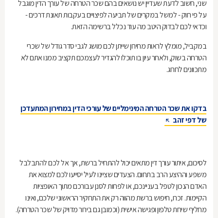
שני, חשוב לדעת שעדיין יש נושאים בהם שכר הטרחה של עורך הדין מוגבל
על פי חוק - למשל במקרים של תביעה לפיצויים בעקבות תאונת דרכים -
וכדאי לכם לבדוק היטב מה עוד נכלל ברשימה הזאת.
במקביל, מומלץ לראות מחירון שייתן לכם מושג לגבי סדר גודל של שכרי
הטרחה בשוק, ולאחר עיון בו תוכלו להגדיר לעצמכם תקציב ממנו אתם לא
מתכוונים לחרוג.
בדקו את שכר הטרחה המינימליים של עורכי הדין במחירון המתעדכן
של דפי זהב
לסיכום, איתור עורך דין מתאים יכול להתחיל ברשת, אך אל לכם להתבלבל
משפע וההיצע הרב בתחום. הצעדים שציינו לעיל יסייעו לכם למצוא את
האדם הנכון לטפל בעניינכם, או לפחות לסנן עבורכם מתוך האופציות
הקיימות. זכרו, חיפוש ברשת מהווה רק את התחקיר הראשוני שלכם, ואינו
מחליף שיחת טלפון ופגישה אישית (וכמובן גם בירור מדויק של שכר הטרחה).