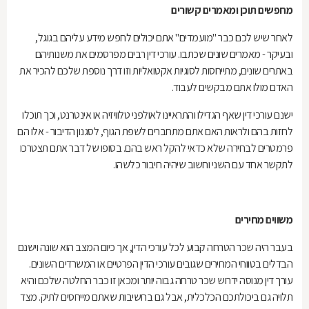
מחפשים תוכן ומאמרים קשורים
לאחר שיש לכם כבר "מועמדים" אתם יכולים לחפש מידע עליהם בגוגל,
ובעיקר - מאמרים שונים שכתבו. עורכי דין רבים מפרסמים את משנותיהם
באתרים שונים, מתייחסות לסוגיות אקטואליות וזו דרך נוספת שלכם להכיר את
האדם מולו אתם מבקשים לעבוד.
ישנם עורכי דין שאף הגדילו והתראיינו לאולפני טלוויזיה או אינטרנט, וכך תוכלו
לחזות בהם ולראות האם אתם מתחברים לשפת הגוף, לסגנון הדיבור - אלו הם
פרמטרים לבחירה שלא כדאי להקל ראש בהם. בסופו של דבר אתם תצטרכו
לתקשר אחד עם השני וחשוב שיהיה חיבור כלשהו.
משווים מחירים
בעבר היה שכר הטרחה קבוע לכל עורכי הדין, אך כיום המצב הוא שונה וישנם
הבדלים בטווחי המחירים שגובים עורכי הדין הפרטיים או המשרדים השונים.
עורך דין מנוסה ידרוש שכר טרחה גבוה יותר ומכאן זו כבר החלטה שלכם והיא
תלויה גם ביכולתכם הכלכלית, אבל גם בחשיבות שאתם מייחסים לתיק. מצד