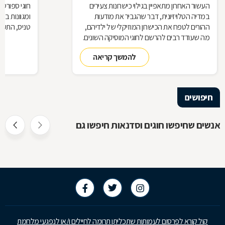
העשור האחרון מתאפיין בגילוי כישרונות צעירים
חוגי ספורט ו
במדיה הטלויזיונית, דבר שהגביר את מודעות
ומגוונות בת
ההורים לטפח את הכישרון המוזיקלי של ילדיהם,
טניס, התעמל
מה שעודד רבים להרשם לחוגי המוסיקה השונים.
קיימים חוגי מוזיקה רבים ברחבי הארץ לקהלי יעד
להמשך קריאה
רבים ומגוונים, דבר הממחיש עד כמה המוזיקה
הייתה מאז ומעולם חלק מחייו ומתרבותו של
האדם.
חיפושים
אנשים שחיפשו חוגים וסדנאות חיפשו גם
קול קורא לפרסום לעמותות שתכליתן תרומה לחיילים ו/או לנפגעי מלחמת