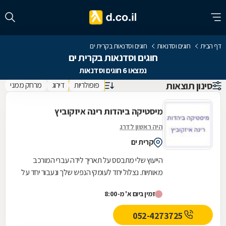
דף הבית
חוגים וסדנאות
חוגים וסדנאות בקרית ים
חוגים וסדנאות בקרית ים
נמצאו 6 חוגים וסדנאות
סינון תוצאות
פופולריות
דירוג
מרחק ממני
מיסטיקה ביהדות רינה איזקוביץ
היה ראשון לדרג
קרית ים
הייעוץ שלי מתבסס על תאריך לידה עברי המורכב
מאותיות. נצלול יחד לעומקי הנפש שלך ונעבור יחד על
כל הפרמטרים החשובים כמו: זוגיות,קריירה, משפחה...
זמין ביום א' מ-8:00
052-4273725