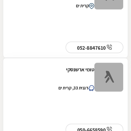
קרית ים
052-8847610
טומי ארשנסקי
דגנית 33, קרית ים
050-6658590