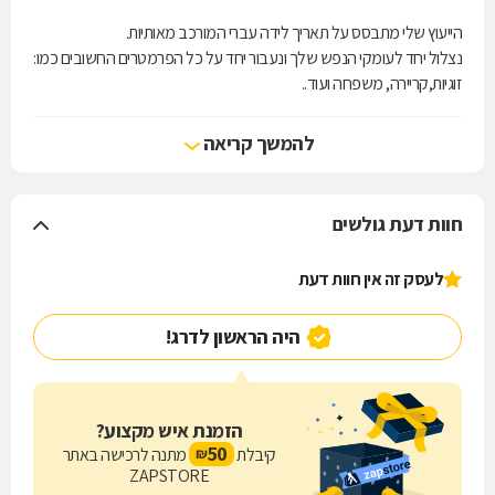
הייעוץ שלי מתבסס על תאריך לידה עברי המורכב מאותיות.
נצלול יחד לעומקי הנפש שלך ונעבור יחד על כל הפרמטרים החשובים כמו:
זוגיות,קריירה, משפחה ועוד..
בנוסף לכך יש שימוש בקלפים ואבני מזל!
הסתקרנתם? רוצים לשמוע עוד פרטים?
להמשך קריאה
אנא צרו קשר ויחד נצא למסע מופלא יחד :)
חוות דעת גולשים
לעסק זה אין חוות דעת
היה הראשון לדרג!
הזמנת איש מקצוע?
50
קיבלת
מתנה לרכישה באתר
₪
ZAPSTORE