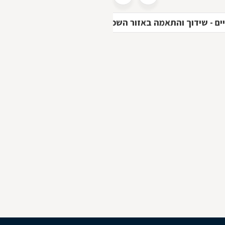
ים - שידוך והתאמה באזור השפלה
גוף ונפש באזור ה