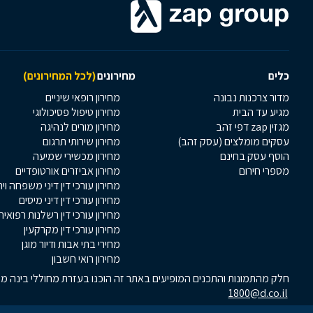
כלים
מחירונים
(לכל המחירונים)
מדור צרכנות נבונה
מחירון רופאי שיניים
מגיע עד הבית
מחירון טיפול פסיכולוגי
מגזין zap דפי זהב
מחירון מורים לנהיגה
עסקים מומלצים (עסק זהב)
מחירון שירותי תרגום
הוסף עסק בחינם
מחירון מכשירי שמיעה
מספרי חירום
מחירון אביזרים אורטופדיים
מחירון עורכי דין דיני משפחה וי
מחירון עורכי דין דיני מיסים
מחירון עורכי דין רשלנות רפואית
מחירון עורכי דין מקרקעין
מחירי בתי אבות ודיור מוגן
מחירון רואי חשבון
חלק מהתמונות והתכנים המופיעים באתר זה הוכנו בעזרת מחוללי בינה מלא
1800@d.co.il