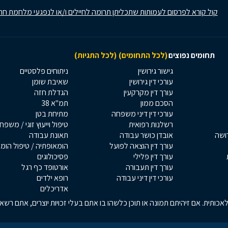
קול קורא לפרסום לעמותות שתכליתן תרומה לחיילים ו/או לנפגעי מלחמת חר
תחומים נפוצים
(לכל התחומים)
(לכל התגיות)
גישור גירושין
ניתוחים פלסטיים
עורכי דין גירושין
שאיבת שומן
עורך דין מקרקעין
הגדלת חזה
הסכם ממון
תמ"א 38
עורכי דין דיני משפחה
מתיחת בטן
רשלנות רפואית
טיפול וייעוץ זוגי / משפח
רושה
אובדן כושר עבודה
תאונת עבודה
עורך דין הוצאה לפועל
הומאופתיה / טיפול הומ
עורך דין פלילי
פסיכולוגים
עורך דין תעבורה
אורטופד כף רגל
עורכי דין דיני עבודה
רופא ילדים
אדריכלים
כותית. אם זיהיתם תמונה או תוכן כלשהו בו אתם בעלי זכויות יוצרים, אתם רש