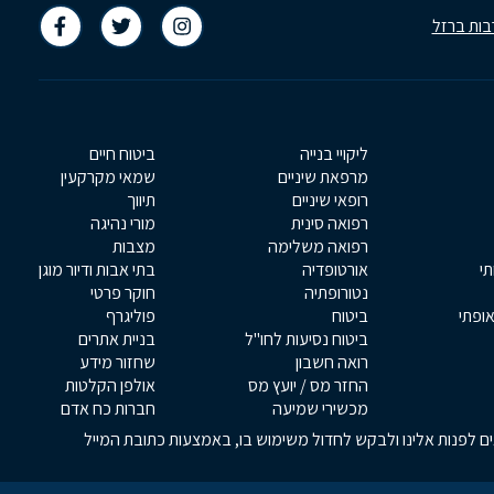
בות ברזל
ליקויי בנייה
ביטוח חיים
מרפאת שיניים
שמאי מקרקעין
רופאי שיניים
תיווך
רפואה סינית
מורי נהיגה
רפואה משלימה
מצבות
תי
אורטופדיה
בתי אבות ודיור מוגן
נטורופתיה
חוקר פרטי
אופתי
ביטוח
פוליגרף
ביטוח נסיעות לחו"ל
בניית אתרים
רואה חשבון
שחזור מידע
החזר מס / יועץ מס
אולפן הקלטות
מכשירי שמיעה
חברות כח אדם
אים לפנות אלינו ולבקש לחדול משימוש בו, באמצעות כתובת המייל