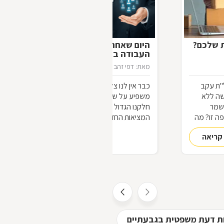
ת שלכם?
היום שאחרי מחר: כיצד יראה עולם
העבודה ביום שאחרי הקורונה?
מאת: דפי זהב
21/04/2020
"ת עקב
כבר אין לנו צל של ספק שמשבר הקורונה
שה ללא
משפיע על שוק העבודה בישראל ובעולם.
שמר
חלקנו הגדול יכול כבר לנחש את פני
ה זו? מה
המציאות החדשה שתיווצר בעולם
ם תחזרו
המשתנה. על השינויים בהווה בשוק
קריאה
להמשך קריאה
העבודה ועל השינויים הצפויים בעתיד, ביום
שאחרי "יום אחד", מספר לנו עו"ד לירום
סנדה, "כולנו נצא החוצה אל השמש. יום
אחד ממשלות העולם ידווחו על מספר הולך
וקטן של נדבקים, מספר הולך וקטן של
נפטרים, ועל ביטול מצב החירום. איננו
יודעים עדיין מתי יבוא היום הזה, אבל הוא
יבוא, וכאשר הוא יגיע, נגלה שוירוס הקורנה
ת דעת משפטית בגבעתיים
עורכי דין - מקרקעין/תכנון
היה רק הטריגר שדוחף את שוק העבודה