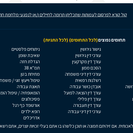
קול קורא לפרסום לעמותות שתכליתן תרומה לחיילים ו/או לנפגעי מלחמת חר
תחומים נפוצים
(לכל התחומים)
(לכל התגיות)
גישור גירושין
ניתוחים פלסטיים
עורכי דין גירושין
שאיבת שומן
עורך דין מקרקעין
הגדלת חזה
הסכם ממון
תמ"א 38
עורכי דין דיני משפחה
מתיחת בטן
רשלנות רפואית
טיפול וייעוץ זוגי / משפח
רושה
אובדן כושר עבודה
תאונת עבודה
עורך דין הוצאה לפועל
הומאופתיה / טיפול הומ
עורך דין פלילי
פסיכולוגים
עורך דין תעבורה
אורטופד כף רגל
עורכי דין דיני עבודה
רופא ילדים
אדריכלים
כותית. אם זיהיתם תמונה או תוכן כלשהו בו אתם בעלי זכויות יוצרים, אתם רש