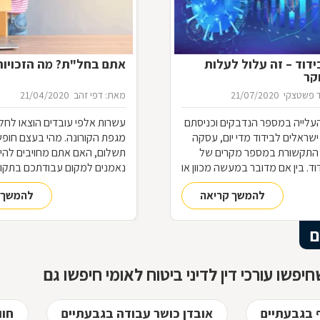
דוד – זה עלול לעלות
אתם בחל"ת? מה הזכויו
קר
 פשטצקי
21/07/2020
מאת: דפי זהב
21/04/2020
עלייה במספר הנדבקים וכניסתם
עשרות אלפי עובדים הוצאו לחל
שראלים לבידוד מדי יום, עסקה
מגפת הקורונה. מהי בעצם חופ
התקשורת במספר מקרים של
תשלום, האם אתם מחויבים להי
ד. בין אם מדובר במעשה מכוון או
נאמנים למקום עבודתכם בתקופ
 של תנאי הבידוד, להפרת הבידוד
ההבדל בין חל"ת לפיטורים? הא
להמשך קריאה
להמשך 
ות אותן חשוב להכיר
לעבודה בתום תקופת החל"ת?
ם
יפשו עורכי דין לדיני ביטוח לאומי חיפשו גם
ף בגבעתיים
אובדן כושר עבודה בגבעתיים
חוו