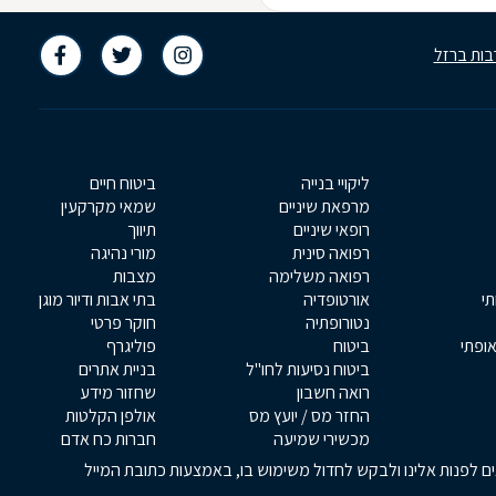
בות ברזל
ליקויי בנייה
ביטוח חיים
מרפאת שיניים
שמאי מקרקעין
רופאי שיניים
תיווך
רפואה סינית
מורי נהיגה
רפואה משלימה
מצבות
תי
אורטופדיה
בתי אבות ודיור מוגן
נטורופתיה
חוקר פרטי
אופתי
ביטוח
פוליגרף
ביטוח נסיעות לחו"ל
בניית אתרים
רואה חשבון
שחזור מידע
החזר מס / יועץ מס
אולפן הקלטות
מכשירי שמיעה
חברות כח אדם
אים לפנות אלינו ולבקש לחדול משימוש בו, באמצעות כתובת המייל