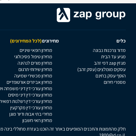
כלים
מחירונים
(לכל המחירונים)
מדור צרכנות נבונה
מחירון רופאי שיניים
מגיע עד הבית
מחירון טיפול פסיכולוגי
מגזין zap דפי זהב
מחירון מורים לנהיגה
עסקים מומלצים (עסק זהב)
מחירון שירותי תרגום
הוסף עסק בחינם
מחירון מכשירי שמיעה
מספרי חירום
מחירון אביזרים אורטופדיים
מחירון עורכי דין דיני משפחה וי
מחירון עורכי דין דיני מיסים
מחירון עורכי דין רשלנות רפואית
מחירון עורכי דין מקרקעין
מחירי בתי אבות ודיור מוגן
מחירון רואי חשבון
חלק מהתמונות והתכנים המופיעים באתר זה הוכנו בעזרת מחוללי בינה מלא
1800@d.co.il