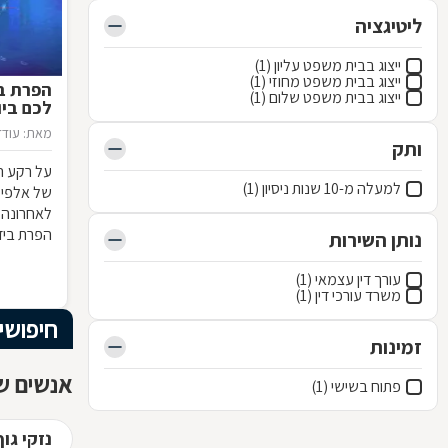
ליטיגציה
ייצוג בבית משפט עליון (1)
ייצוג בבית משפט מחוזי (1)
הפרת בי
ייצוג בבית משפט שלום (1)
לכם ביו
מאת: עודד
ותק
על רקע ה
למעלה מ-10 שנות ניסיון (1)
של אלפי י
לאחרונה 
הפרת בידו
נותן השירות
באי הבנה
ישנן השלכ
עורך דין עצמאי (1)
משרד עורכי דין (1)
חיפושי
זמינות
אנשים שח
פתוח בשישי (1)
נזקי גו