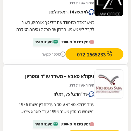
היה ראשון לדרג
לוי משה 14, ראשון לציון
כאשר אדם מתמודד עם נזקי גוף או רכוש, חשוב
לקבל ליווי משפטי הבוחן את מכלול נסיבות המקרה
ופועל לשמירה על זכויותיו. משרד עורכות הדין אלי
זמין ביום א' מ-9:00
מענה מהיר
צבי...
072-2565233
מספר מקשר
ניקולא סאבא – משרד עו"ד ונוטריון
היה ראשון לדרג
שד' הרצל 75, רמלה
עו"ד ניקולא סאבא עוסק בעריכת דין משנת 1976
ומשמש כנוטריון משנת 1996. עו"ד סאבא שימש
כשופט בבית הדין המשמעתי של לשכת עורכי הדין
זמין ביום א' מ-8:00
מענה מהיר
במשך 4...