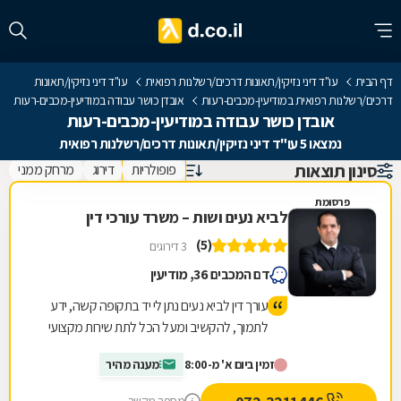
דף הבית
עו"ד דיני נזיקין/תאונות דרכים/רשלנות רפואית
עו"ד דיני נזיקין/תאונות
דרכים/רשלנות רפואית במודיעין-מכבים-רעות
אובדן כושר עבודה במודיעין-מכבים-רעות
אובדן כושר עבודה במודיעין-מכבים-רעות
נמצאו 5 עו"ד דיני נזיקין/תאונות דרכים/רשלנות רפואית
סינון תוצאות
פופולריות
דירוג
מרחק ממני
פרסומת
לביא נעים ושות – משרד עורכי דין
(5)
3 דירוגים
דם המכבים 36, מודיעין
עורך דין לביא נעים נתן לי יד בתקופה קשה, ידע
לתמוך, להקשיב ומעל הכל לתת שירות מקצועי
ויעיל שהסתיים בזכיה מעל הציפיות שלי
זמין ביום א' מ-8:00
מענה מהיר