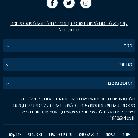
קול קורא לפרסום לעמותות שתכליתן תרומה לחיילים ו/או לנפגעי מלחמת
חרבות ברזל
כלים
מחירונים
תחומים נפוצים
חלק מהתמונות והתכנים המופיעים באתר זה הוכנו בעזרת מחוללי בינה
מלאכותית. אם זיהיתם תמונה או תוכן כלשהו בו אתם בעלי זכויות יוצרים, אתם
רשאים לפנות אלינו ולבקש לחדול משימוש בו, באמצעות כתובת המייל
1800@d.co.il
אודות
נגישות
תנאי שימוש
מדיניות פרטיות
זאפ גרופ
צרו קשר