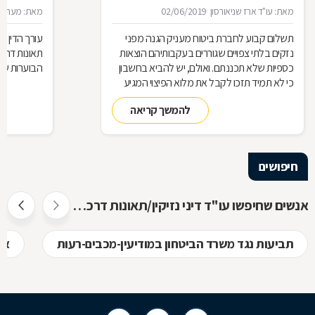
מאת: עו"ד ארז שניאורסון
02/06/2019
מאת: מערכת 
תשלום קבוע לחברת ביטוח מעניק הגנה מפני
עורך הדין חי
נזקים בלתי צפויים שגוררים בעקבותיהם הוצאות
תאונות דרכי
כספיות שלא תכננתם. ואולם, יש להביא בחשבון
הבוערות של
כי לא תמיד תזכו לקבל את מלוא הפיצוי המגיע
לכם, אם חברת הביטוח תוכיח שמדובר במקרה
להמשך קריאה
שחורג ממסגרת הפוליסה. בשביל לנהל נכון את
התביעה אתם זקוקים לעורך דין מיומן ומומחה
בתחום
חיפושים
אנשים שחיפשו עו"ד דיני נזיקין/תאונות דרכים/רשלנות רפואית חיפשו גם
תביעות נגד משרד הביטחון במודיעין-מכבים-רעות
אפ