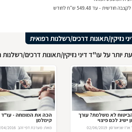
ה חודשית - עד 549.48 ש"ח לחודש
ני נזיקין/תאונות דרכים/רשלנות רפואית
ת יותר על עו"ד דיני נזיקין/תאונות דרכים/רשלנות 
ביטוח לא משלמת? עורך
הכה את המומחה - עו"ד ח
ן ישיג לכם פיצוי
קימלמן
ארז שניאורסון
02/06/2019
מאת: מערכת דפי זהב
/04/2016