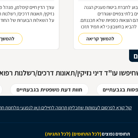
וע לחברת ביטוח מעניק הגנה
עורך הדין חיים קימלמן, מנהל פו
ם בלתי צפויים שגוררים
נזיקין/ תאונות דרכים/ רשלנות ר
ם הוצאות כספיות שלא תכננתם.
על השאלות הבוערות של החוד
 להביא בחשבון כי לא תמיד תזכו
מלוא הפיצוי המגיע לכם, אם
להמשך קריאה
להמשך 
טוח תוכיח שמדובר במקרה
סגרת הפוליסה. בשביל לנהל נכון
 אתם זקוקים לעורך דין מיומן
ם
תחום
יפשו עו"ד דיני נזיקין/תאונות דרכים/רשלנות רפוא
פסות בגבעתיים
חוות דעת משפטית בגבעתיים
קול קורא לפרסום לעמותות שתכליתן תרומה לחיילים ו/או לנפגעי מלחמת חר
תחומים נפוצים
(לכל התחומים)
(לכל התגיות)