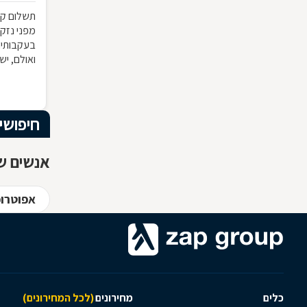
תשלום קב
מפני נזקי
בעקבותיה
ואולם, יש
לקבל את 
חברת הבי
שחורג ממ
את התביעה
חיפושי
ומומחה ב
אנשים שח
אפוטרו
כלים
מחירונים
(לכל המחירונים)