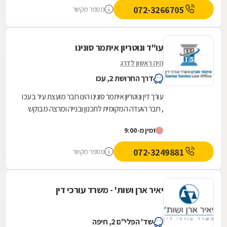
072-3266705
מספר מקשר
עו"ד ונוטריון איתמר סונינו
היה ראשון לדרג
דרך החרושת 2, עכו
עורך דין ונוטריון איתמר סונינו הינו חבר מועצת עיר בעכו
, חבר הועדה המקומית לתכנון ובנייה ומרצה מבוקש
בתחום דיני עבודה , ביטוח לאומי ומשפט...
זמין מ-9:00
072-3249881
מספר מקשר
יאיר ארן ושות' - משרד עורכי דין
שד' הפלי"ם 2, חיפה