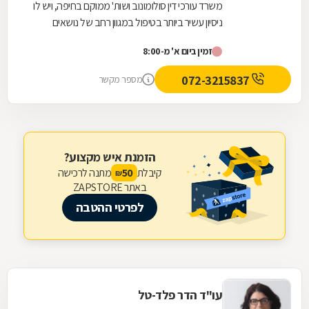
משרד עורכי דין סולומונוב ושות' ממוקם בחיפה, ויש לו
ניסיון עשיר ביותר בטיפול במגוון רחב של נושאים
בתחום דיני העבודה. במשרד ניתן לקבל מענה...
זמין ביום א' מ-8:00
072-3215837
מספר מקשר
הזמנת איש מקצוע?
קיבלת
מתנה לרכישה
50
₪
באתר ZAPSTORE
לפרטי ההטבה
עו"ד הדר פלד-טל