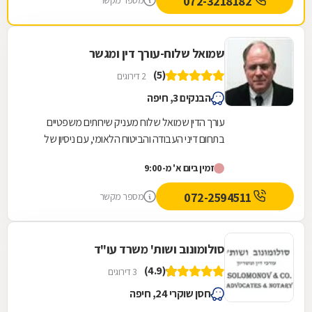
072-3218182
מספר מקשר
שמואל שלוח-עורך דין ומגשר
(5)
2 דירוגים
הבנקים 3, חיפה
עורך הדין שמואל שלוח מעניק שירותים משפטיים
בתחום דיני העבודה והביטוח הלאומי, עם ניסיון של
למעלה משלושים שנה בהתנהלות מול המערכות
זמין ביום א' מ-9:00
והגורמים...
072-2594511
מספר מקשר
סולומונוב ושות' משרד עו"ד
(4.9)
3 דירוגים
חסן שוקרי 24, חיפה