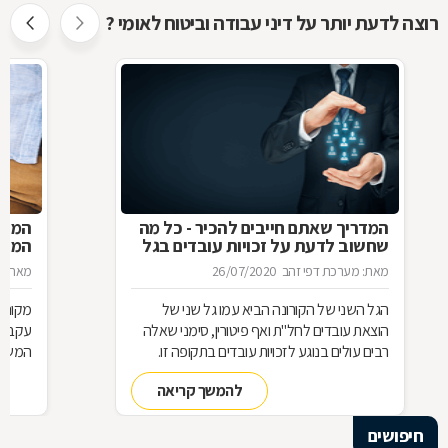
רוצה לדעת יותר על דיני עבודה וביטוח לאומי ?
המדריך שאתם חייבים להכיר - כל מה
המעס
שחשוב לדעת על זכויות עובדים בגל
המדר
הקורונה השני
מאת: מערכת דפי זהב
26/07/2020
מאת: מ
הגל השני של הקורונה הביא עמו גל שני של
מקום 
הוצאת עובדים לחל"ת ואף פיטורין, סימני שאלה
עקב הת
רבים עולים בנוגע לזכויות עובדים בתקופה זו.
המשכו
ריכזנו עבורכם מספר שאלות ותשובות חשובות
מהביט
להמשך קריאה
בנושא חם זה:
חיפושים