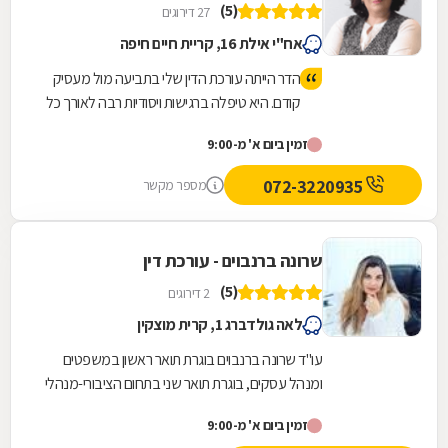
(5)
27 דירוגים
אח"י אילת 16, קריית חיים חיפה
הדר הייתה עורכת הדין שלי בתביעה מול מעסיק
קודם. היא טיפלה ברגישות ויסודיות רבה לאורך כל
הדרך והצלחנו לסיים את התיק בגישור שהוסכם
זמין ביום א' מ-9:00
על שני הצדדים. הדר הייתה זמינה לאורך כל
הדרך, מקצועית ברמות הכי גבוהות עם ידע
072-3220935
מספר מקשר
מעמיק בדיני עבודה ונתנה לי תחושה שיש לי על
מי לסמוך וכך היה!
שרונה ברנבוים - עורכת דין
(5)
2 דירוגים
לאה גולדברג 1, קרית מוצקין
עו"ד שרונה ברנבוים בוגרת תואר ראשון במשפטים
ומנהל עסקים, בוגרת תואר שני בתחום הציבורי-מנהלי
מאוניברסיטת חיפה. עו"ד ברנבוים מייצגת בקשת
זמין ביום א' מ-9:00
רחבה...