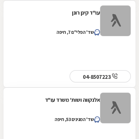
עו"ד קינן רונן
שד' הפלי"ם 7, חיפה
04-8507223
אלנקווה ושות' משרד עו"ד
שד' המגינים 53, חיפה