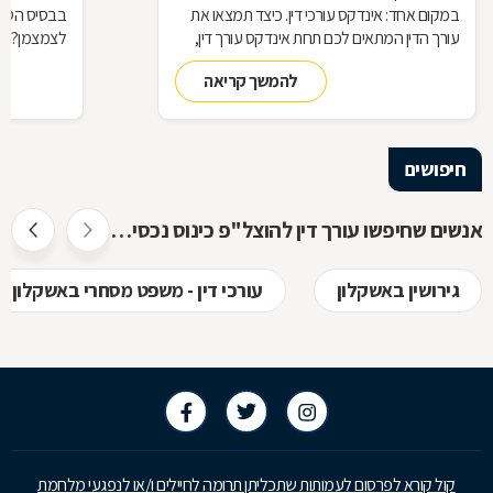
במקום אחד: אינדקס עורכי דין. כיצד תמצאו את
בבסיס הטלתן
עורך הדין המתאים לכם תחת אינדקס עורך דין,
לצמצמן? לנ
מדוע תרצו להיות רשומים באינדקס כזה כעורכי
להמשך קריאה
דין, ואיך זה עובד? כל התשובות בכתבה
שלפניכם
חיפושים
אנשים שחיפשו עורך דין להוצל"פ כינוס נכסים ופשיטת רגל חיפשו גם
גירושין באשקלון
עורכי דין - משפט מסחרי באשקלון
קול קורא לפרסום לעמותות שתכליתן תרומה לחיילים ו/או לנפגעי מלחמת