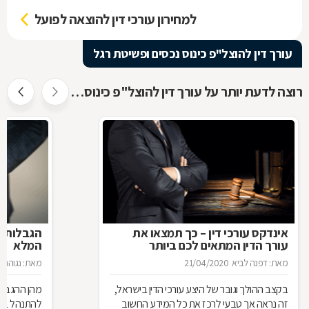
למחירון עורכי דין להוצאה לפועל
עורך דין להוצל"פ כינוס נכסים ופשיטת רגל
רוצה לדעת יותר על עורך דין להוצל"פ כינוס נכסים ופשיטת רגל ?
אינדקס עורכי דין – כך תמצאו את
הגבלות ה
עורך הדין המתאים לכם ביותר
המלא
מאת: דפנה לביא
21/04/2020
מאת: נגוהה 
בקצב ההולך וגובר של היצע עורכי הדין בישראל,
מהן ההגבלות
זה נראה אך טבעי לרכז את כל המידע החשוב
להתנהל בצי