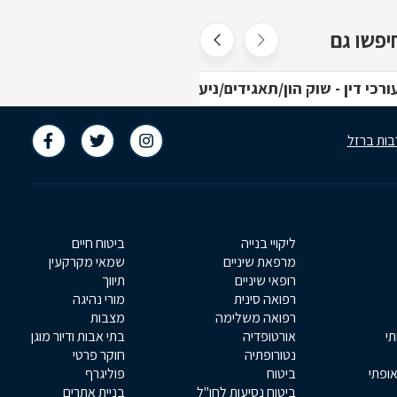
יפשו גם
ורכי דין - שוק הון/תאגידים/ניע באשקלון
בות ברזל
ליקויי בנייה
ביטוח חיים
מרפאת שיניים
שמאי מקרקעין
רופאי שיניים
תיווך
רפואה סינית
מורי נהיגה
רפואה משלימה
מצבות
תי
אורטופדיה
בתי אבות ודיור מוגן
נטורופתיה
חוקר פרטי
אופתי
ביטוח
פוליגרף
ביטוח נסיעות לחו"ל
בניית אתרים