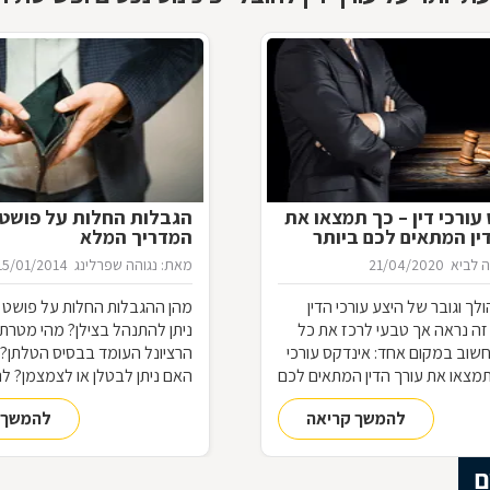
עורכי דין – כך תמצאו את
הגבלות החלות על פושט 
ין המתאים לכם ביותר
המדריך המלא
 לביא
21/04/2020
מאת: נגוהה שפרלינג
15/01/2014
ך וגובר של היצע עורכי הדין
מהן ההגבלות החלות על פושט ר
זה נראה אך טבעי לרכז את כל
ניתן להתנהל בצילן? מהי מטרתן
שוב במקום אחד: אינדקס עורכי
הרציונל העומד בבסיס הטלתן? ו
 תמצאו את עורך הדין המתאים לכם
האם ניתן לבטלן או לצמצמן? לנ
ס עורך דין, מדוע תרצו להיות
התשובות
להמשך קריאה
להמשך 
ינדקס כזה כעורכי דין, ואיך זה
 התשובות בכתבה שלפניכם
ם