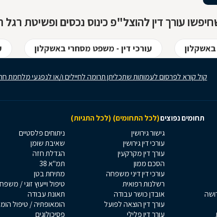
יפשו עורך דין להוצל"פ כינוס נכסים ופשיטת רגל ח
 באשקלון
עורכי דין - משפט מסחרי באשקלון
ע
קול קורא לפרסום לעמותות שתכליתן תרומה לחיילים ו/או לנפגעי מלחמת חר
תחומים נפוצים
(לכל התחומים)
(לכל התגיות)
גישור גירושין
ניתוחים פלסטיים
עורכי דין גירושין
שאיבת שומן
עורך דין מקרקעין
הגדלת חזה
הסכם ממון
תמ"א 38
עורכי דין דיני משפחה
מתיחת בטן
רשלנות רפואית
טיפול וייעוץ זוגי / משפח
רושה
אובדן כושר עבודה
תאונת עבודה
עורך דין הוצאה לפועל
הומאופתיה / טיפול הומ
עורך דין פלילי
פסיכולוגים