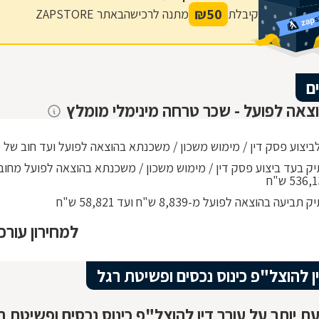
₪
50
קיבלת
מתנה לרכישה
באתר ZAPSTORE
ם
וצאה לפועל - שכר טרחה מינימלי מומלץ
יצוע פסק דין / מימוש משכון / משכנתא בהוצאה לפועל ועד חוב של 268,010 ש"ח
ביעה בהוצאה לפועל מ-8,839 ש"ח ועד 58,821 ש"ח
למחירון עורכ
ן להוצל"פ כינוס נכסים ופשיטת רגל
ת יותר על עורך דין להוצל"פ כינוס נכסים ופשיטת ר