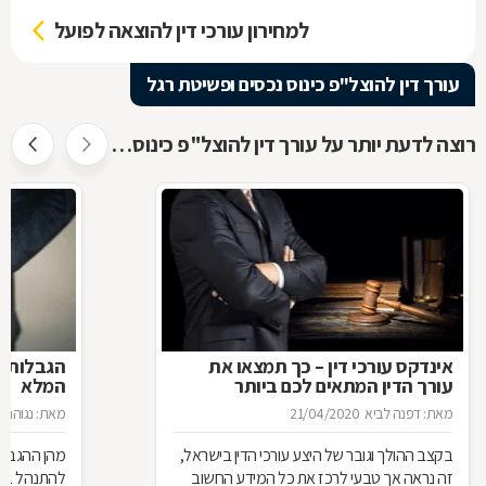
למחירון עורכי דין להוצאה לפועל
עורך דין להוצל"פ כינוס נכסים ופשיטת רגל
רוצה לדעת יותר על עורך דין להוצל"פ כינוס נכסים ופשיטת רגל ?
אינדקס עורכי דין – כך תמצאו את
הגבלות ה
עורך הדין המתאים לכם ביותר
המלא
מאת: דפנה לביא
21/04/2020
מאת: נגוהה 
בקצב ההולך וגובר של היצע עורכי הדין בישראל,
מהן ההגבלות
זה נראה אך טבעי לרכז את כל המידע החשוב
להתנהל בצי