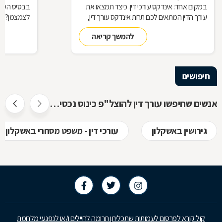
במקום אחד: אינדקס עורכי דין. כיצד תמצאו את
בבסיס הטלתן
עורך הדין המתאים לכם תחת אינדקס עורך דין,
לצמצמן? לנ
מדוע תרצו להיות רשומים באינדקס כזה כעורכי
להמשך קריאה
דין, ואיך זה עובד? כל התשובות בכתבה
שלפניכם
חיפושים
אנשים שחיפשו עורך דין להוצל"פ כינוס נכסים ופשיטת רגל חיפשו גם
גירושין באשקלון
עורכי דין - משפט מסחרי באשקלון
קול קורא לפרסום לעמותות שתכליתן תרומה לחיילים ו/או לנפגעי מלחמת