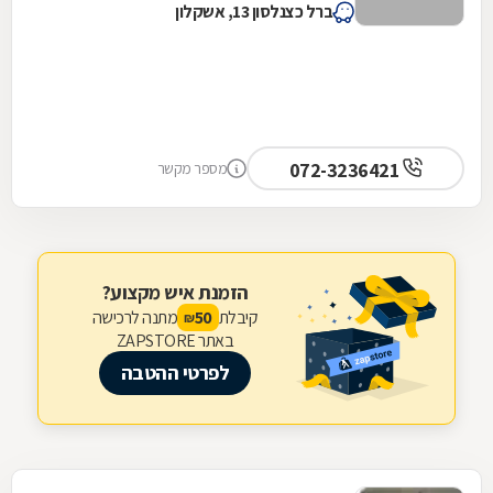
ברל כצנלסון 13, אשקלון
072-3236421
מספר מקשר
הזמנת איש מקצוע?
קיבלת
מתנה לרכישה
50
₪
באתר ZAPSTORE
לפרטי ההטבה