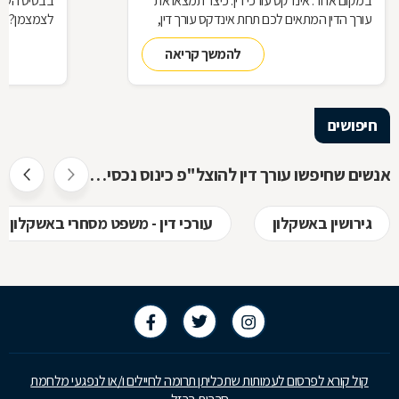
במקום אחד: אינדקס עורכי דין. כיצד תמצאו את
בבסיס הטלתן
עורך הדין המתאים לכם תחת אינדקס עורך דין,
לצמצמן? לנ
מדוע תרצו להיות רשומים באינדקס כזה כעורכי
להמשך קריאה
דין, ואיך זה עובד? כל התשובות בכתבה
שלפניכם
חיפושים
אנשים שחיפשו עורך דין להוצל"פ כינוס נכסים ופשיטת רגל חיפשו גם
גירושין באשקלון
עורכי דין - משפט מסחרי באשקלון
קול קורא לפרסום לעמותות שתכליתן תרומה לחיילים ו/או לנפגעי מלחמת