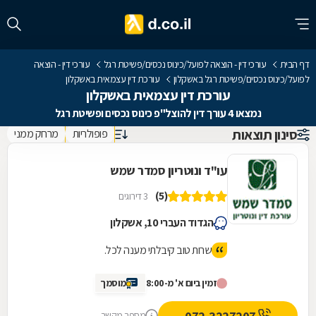
דף הבית
עורכי דין - הוצאה לפועל/כינוס נכסים/פשיטת רגל
עורכי דין - הוצאה
לפועל/כינוס נכסים/פשיטת רגל באשקלון
עורכת דין עצמאית באשקלון
עורכת דין עצמאית באשקלון
נמצאו 4 עורך דין להוצל"פ כינוס נכסים ופשיטת רגל
סינון תוצאות
פופולריות
מרחק ממני
עו"ד ונוטריון סמדר שמש
(5)
3 דירוגים
הגדוד העברי 10, אשקלון
שרות טוב קיבלתי מענה לכל.
זמין ביום א' מ-8:00
מוסמך
מספר מקשר