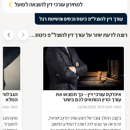
למחירון עורכי דין להוצאה לפועל
עורך דין להוצל"פ כינוס נכסים ופשיטת רגל
רוצה לדעת יותר על עורך דין להוצל"פ כינוס נכסים ופשיטת רגל ?
אינדקס עורכי דין – כך תמצאו את
הגבלות ה
עורך הדין המתאים לכם ביותר
המלא
מאת: דפנה לביא
21/04/2020
מאת: נגוהה 
בקצב ההולך וגובר של היצע עורכי הדין בישראל,
מהן ההגבלות
זה נראה אך טבעי לרכז את כל המידע החשוב
להתנהל בצי