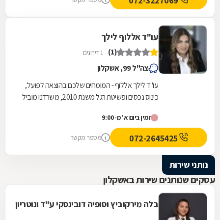
072-3227069
עו"ד אללוף לילך
(1)
1 דירוגים
צה"ל 99, אשקלון
עו"ד לילך אללוף - המומחים שלכם בהוצאה לפועל,
כינוס נכסים ופשיטת רגל משנת 2010, משרדנו מוביל
בתחומי ההוצאה לפועל, כינוס נכסים ופשיטת רגל,...
זמין ביום א' מ-9:00
072-2645425
מספר מקשר
נותני שירות
עסקים שנותנים שירות באשקלון
בלה מירקוביץ וסופיה דובינסקי ע"ד ונוטריון