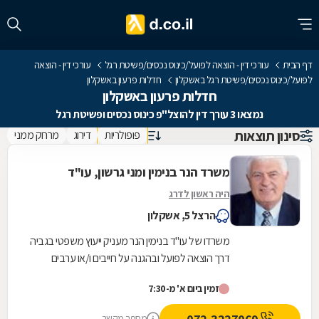
דף הבית
עורכי דין - הוצאה לפועל/כינוס נכסים/פשיטת רגל
עורכי דין - הוצאה
לפועל/כינוס נכסים/פשיטת רגל באשקלון
חדלות פרעון באשקלון
חדלות פרעון באשקלון
נמצאו 3 עורך דין להוצל"פ כינוס נכסים ופשיטת רגל
סינון תוצאות
פופולריות
דירוג
מרחק ממני
משרד הנר בנימין ומני גרשון, עו"ד
היה ראשון לדרג
הרצל 5, אשקלון
משרדו של עו"ד בנימין הנר מעניק ייעוץ משפטי בגביה
דרך הוצאה לפועל ובהגנה על חייבים ו/או ערבים
הנתבעים על-ידי ההוצאה לפועל. במסגרת זו הצוות...
זמין ביום א' מ-7:30
מספר מקשר