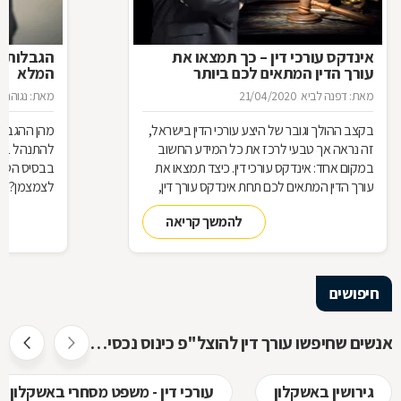
אינדקס עורכי דין – כך תמצאו את
הגבלות ה
עורך הדין המתאים לכם ביותר
המלא
מאת: דפנה לביא
21/04/2020
מאת: נגוהה 
בקצב ההולך וגובר של היצע עורכי הדין בישראל,
מהן ההגבלות
זה נראה אך טבעי לרכז את כל המידע החשוב
להתנהל בצי
במקום אחד: אינדקס עורכי דין. כיצד תמצאו את
בבסיס הטלתן
עורך הדין המתאים לכם תחת אינדקס עורך דין,
לצמצמן? לנ
מדוע תרצו להיות רשומים באינדקס כזה כעורכי
להמשך קריאה
דין, ואיך זה עובד? כל התשובות בכתבה
שלפניכם
חיפושים
אנשים שחיפשו עורך דין להוצל"פ כינוס נכסים ופשיטת רגל חיפשו גם
גירושין באשקלון
עורכי דין - משפט מסחרי באשקלון