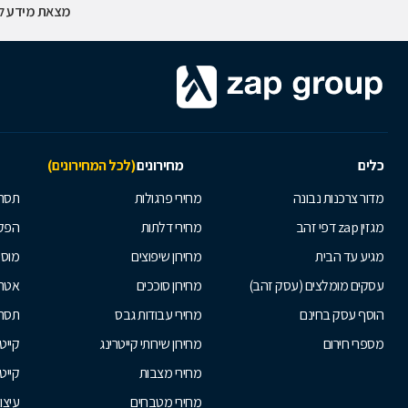
מצאת מידע לא
כלים
מחירונים
(לכל המחירונים)
מדור צרכנות נבונה
מחירי פרגולות
תסרו
מגזין zap דפי זהב
מחירי דלתות
הפקת
מגיע עד הבית
מחירון שיפוצים
מוסי
עסקים מומלצים (עסק זהב)
מחירון סוככים
אטרק
הוסף עסק בחינם
מחירי עבודות גבס
תסרו
מספרי חירום
מחירון שירותי קייטרינג
קייט
מחירי מצבות
קייט
מחירי מטבחים
עיצו