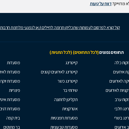
 מדוייק?
דווח על טעות
קול קורא לפרסום לעמותות שתכליתן תרומה לחיילים ו/או לנפגעי מלחמת חרבות
תחומים נפוצים
(לכל התחומים)
(לכל התגיות)
קות כלה
קייטרינג
מסעדות
 אירועים
קייטרינג לאירועים קטנים
מסעדות לאיר
קה לאירועים
קייטרינג כשר
מסעדות יוקר
ציות לאירועים
שירותי בר
פיצריות
קות ערב
תקליטן לחתונה
מסעדות איטל
רינג חלבי
אטרקציות
מסעדות דגים
רינג בשרי
מסעדות רומנטיות
בית קפה
ב אירועים
מסעדות טבעוניות
בר מתוקים