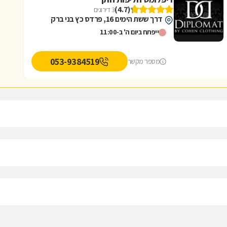
(4.7)
3 דירוגים
דרך ששת הימים 16, פרדס כץ בני ברק
ייפתח ביום ה' ב-11:00
053-9384519
מספר מקשר