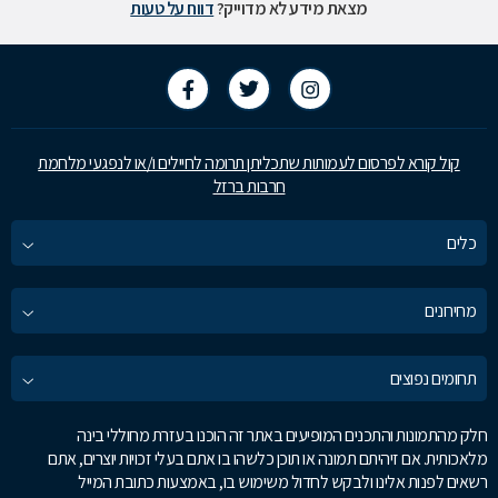
מצאת מידע לא מדוייק?
דווח על טעות
קול קורא לפרסום לעמותות שתכליתן תרומה לחיילים ו/או לנפגעי מלחמת
חרבות ברזל
כלים
מחירונים
תחומים נפוצים
חלק מהתמונות והתכנים המופיעים באתר זה הוכנו בעזרת מחוללי בינה
מלאכותית. אם זיהיתם תמונה או תוכן כלשהו בו אתם בעלי זכויות יוצרים, אתם
רשאים לפנות אלינו ולבקש לחדול משימוש בו, באמצעות כתובת המייל