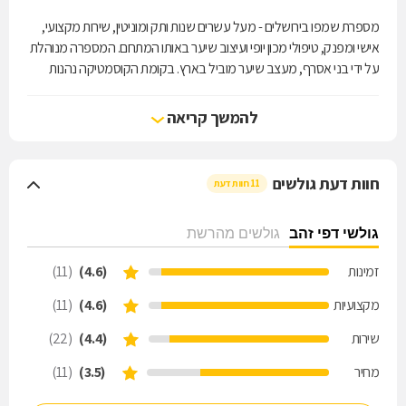
מספרת שמפו בירושלים - מעל עשרים שנות ותק ומוניטין, שירות מקצועי,
אישי ומפנק, טיפולי מכון יופי ועיצוב שיער באותו המתחם. המספרה מנוהלת
על ידי בני אסרף, מעצב שיער מוביל בארץ. בקומת הקוסמטיקה נהנות
לקוחות המספרה ממגוון שירותים מקצועיים לרבות טיפולי קוסמטיקה, עיצוב
גבות, הסרת שיער, מניקור ופדיקור וגם איפור כלות ומכירת מוצרי טיפוח
להמשך קריאה
לשיער. בנוסף משווקת המספרה מכשור וציוד המיועד למספרות.
חוות דעת גולשים
11 חוות דעת
גולשי דפי זהב
גולשים מהרשת
זמינות
(4.6)
(11)
מקצועיות
(4.6)
(11)
שירות
(4.4)
(22)
מחיר
(3.5)
(11)