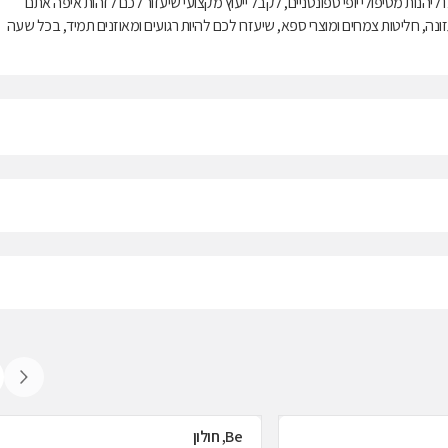
ות מטיפולי יופי ספונטניים, לקבל ייעוץ מקצועי שיעזור לכם לזהות איפה אתם
זונה, חליטות צמחים ומוצרי ספא, שיעזרו לכם להיות רגועים ומאוזנים תמיד, בכל שעה
Be, חולון