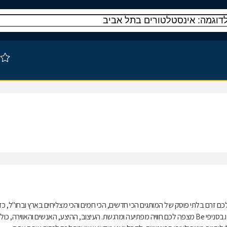
ופרסל מציעה דרך חדשה לצרוך פארם בישראל. Be מביאה לכם זרם בלתי פוסק של המותגים הכי חדשים, הכי חמים והכי מצליחים בארץ ובחו"ל, 
שמתחדש ומשתנה כל הזמן ושאין להשיג בשום מקום אחר בארץ, מלבד אצלנו.בסניפי Be מצפה לכם חוויה מפתיעה ומרגשת. העיצוב, ההיצע, האנשים והאווירה, כ