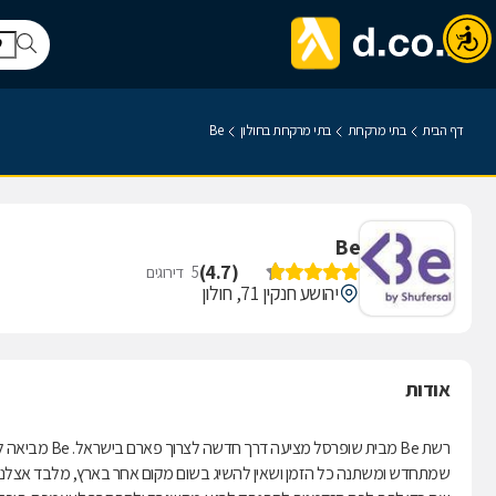
דף הבית
בתי מרקחת
בתי מרקחת בחולון
Be
Be
)
4.7
(
5
דירוגים
יהושע חנקין 71, חולון
אודות
רשת Be מבית ש