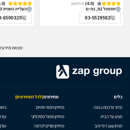
(5.0)
(4.0)
6 דירוגים
יוספטל 92, בת ים
העלייה השנייה 43, אזור
3-6500325
03-5529582
מצאת מידע לא
כלים
מחירונים
(לכל המחירונים)
מדור צרכנות נבונה
מחירון רופאי שיניים
גישור
מגיע עד הבית
מחירון טיפול פסיכולוגי
עורכי
מגזין zap דפי זהב
מחירון מורים לנהיגה
עורך