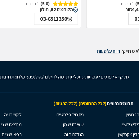
(5.0)
1 דירוגים
1 דירוגים
הלוחמים 62, חולון
03-6511350
0
 מדוייק?
דווח על טעות
קול קורא לפרסום לעמותות שתכליתן תרומה לחיילים ו/או לנפגעי מלחמת חרבות
תחומים נפוצים
(לכל התחומים)
(לכל התגיות)
 גירושין
ניתוחים פלסטיים
ליקויי בנייה
 דין גירושין
שאיבת שומן
מרפאת שיניי
 דין מקרקעין
הגדלת חזה
רופאי שיניים