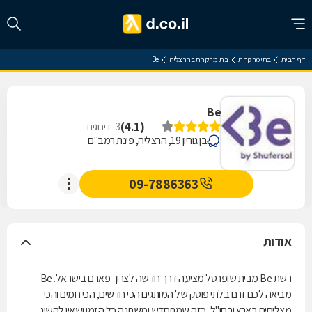
דף הבית
בתי מרקחת
בתי מרקחת בהרצליה
Be
Be
)
4.1
(
3
דירוגים
בן גוריון 19, הרצליה, פינת רמב"ם
09-7886363
אודות
רשת Be מבית שופרסל מציעה דרך חדשה לצרוך פארם בישראל. Be
מביאה לכם זרם בלתי פוסק של המותגים הכי חדשים, הכי חמים והכי
מצליחים בארץ ובחו"ל, כזה שמתחדש ומשתנה כל הזמן ושאין להשיג