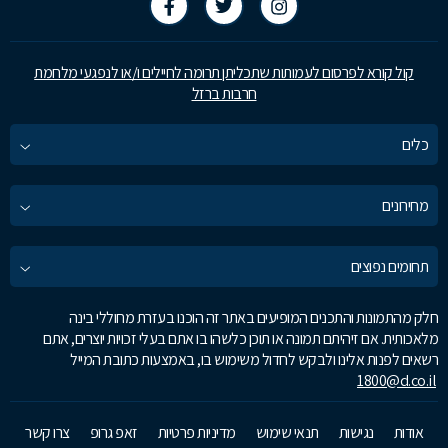
קול קורא לפרסום לעמותות שתכליתן תרומה לחיילים ו/או לנפגעי מלחמת
חרבות ברזל
כלים
מחירונים
תחומים נפוצים
חלק מהתמונות והתכנים המופיעים באתר זה הוכנו בעזרת מחוללי בינה
מלאכותית. אם זיהיתם תמונה או תוכן כלשהו בו אתם בעלי זכויות יוצרים, אתם
רשאים לפנות אלינו ולבקש לחדול משימוש בו, באמצעות כתובת המייל
1800@d.co.il
אודות
נגישות
תנאי שימוש
מדיניות פרטיות
זאפ גרופ
צרו קשר