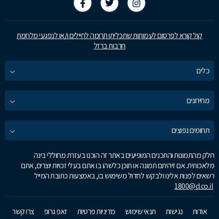
קול קורא לפרסום לעמותות שתכליתן תרומה לחיילים ו/או לנפגעי מלחמת
חרבות ברזל
כלים
מחירונים
תחומים נפוצים
חלק מהתמונות והתכנים המופיעים באתר זה הוכנו בעזרת מחוללי בינה
מלאכותית. אם זיהיתם תמונה או תוכן כלשהו בו אתם בעלי זכויות יוצרים, אתם
רשאים לפנות אלינו ולבקש לחדול משימוש בו, באמצעות כתובת המייל
1800@d.co.il
אודות
נגישות
תנאי שימוש
מדיניות פרטיות
זאפ גרופ
צרו קשר