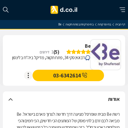
דף הבית
בתי מרקחת
בתי מרקחת בפתח תקווה
Be
Be
)
5
(
1
דירוגים
ז'בוטינסקי 34, פתח תקווה, מדיקל ביה"ח בלינסון
03-6342614
אודות
רשת Be מבית שופרסל מציעה דרך חדשה לצרוך פארם בישראל. Be
מביאה לכם זרם בלתי פוסק של המותגים הכי חדשים, הכי חמים והכי
מצליחים בארץ ובחו"ל, כזה שמתחדש ומשתנה כל הזמן ושאין להשיג