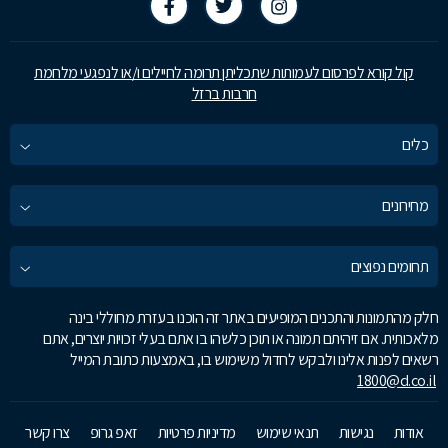
קול קורא לפרסום לעמותות שתכליתן תרומה לחיילים ו/או לנפגעי מלחמת
חרבות ברזל
כלים
מחירונים
תחומים נפוצים
חלק מהתמונות והתכנים המופיעים באתר זה הוכנו בעזרת מחוללי בינה
מלאכותית. אם זיהיתם תמונה או תוכן כלשהו בו אתם בעלי זכויות יוצרים, אתם
רשאים לפנות אלינו ולבקש לחדול משימוש בו, באמצעות כתובת המייל
1800@d.co.il
אודות
נגישות
תנאי שימוש
מדיניות פרטיות
זאפ גרופ
צרו קשר