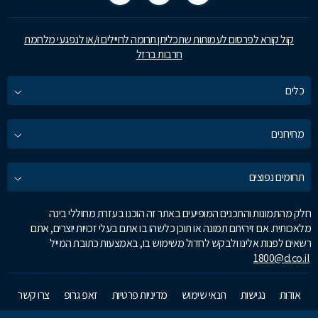
קול קורא לפרסום לעמותות שתכליתן תרומה לחיילים ו/או לנפגעי מלחמת
חרבות ברזל
כלים
מחירונים
תחומים נפוצים
חלק מהתמונות והתכנים המופיעים באתר זה הוכנו בעזרת מחוללי בינה
מלאכותית. אם זיהיתם תמונה או תוכן כלשהו בו אתם בעלי זכויות יוצרים, אתם
רשאים לפנות אלינו ולבקש לחדול משימוש בו, באמצעות כתובת המייל
1800@d.co.il
אודות
נגישות
תנאי שימוש
מדיניות פרטיות
זאפ גרופ
צרו קשר