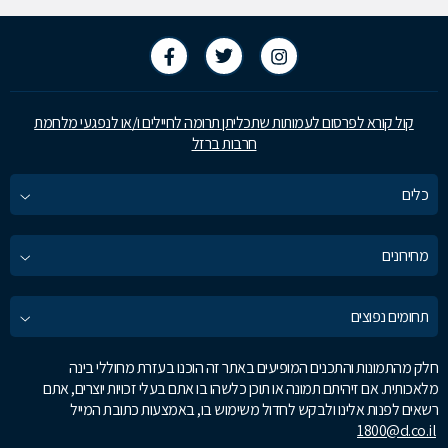
קול קורא לפרסום לעמותות שתכליתן תרומה לחיילים ו/או לנפגעי מלחמת
חרבות ברזל
כלים
מחירונים
תחומים נפוצים
חלק מהתמונות והתכנים המופיעים באתר זה הוכנו בעזרת מחוללי בינה
מלאכותית. אם זיהיתם תמונה או תוכן כלשהו בו אתם בעלי זכויות יוצרים, אתם
רשאים לפנות אלינו ולבקש לחדול משימוש בו, באמצעות כתובת המייל
1800@d.co.il