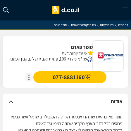
דף הבית
בתי מרקחת
בתי מרקחת בירושלים
סופר פארם
סופר פארם
אין עדיין חוות דעת
שד' משה דיין 106, פסגת זאב ירושלים, קניון הפסגה
077-8881160
אודות
סופר-פארם היא רשת הדראגסטור הגדולה והמובילה בישראל אשר סניפיה
פרוסים בכל רחבי הארץ: מקריית שמונה בצפון ועד לאילת
בדרום.סופר-פארם הביאה לישראל בשורה צרכנית וקונספט קמעונאי