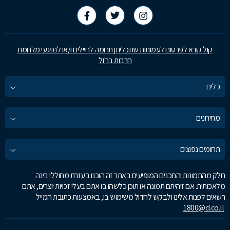
קול קורא לפרסום לעמותות שתכליתן תרומה לחיילים ו/או לנפגעי מלחמת
חרבות ברזל
כלים
מחירונים
תחומים נפוצים
חלק מהתמונות והתכנים המופיעים באתר זה הוכנו בעזרת מחוללי בינה
מלאכותית. אם זיהיתם תמונה או תוכן כלשהו בו אתם בעלי זכויות יוצרים, אתם
רשאים לפנות אלינו ולבקש לחדול משימוש בו, באמצעות כתובת המייל
1800@d.co.il