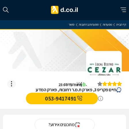
דף הבית
מסעדות
מסעדות ברחובות
סזאר
סזאר
)
4.1
(
10
דירוגים
פתוח עד 23:00
חיים פקריס 3, פארק ת.מ.ר רחובות, פארק המדע
053-9417491
מתכננים אירוע?