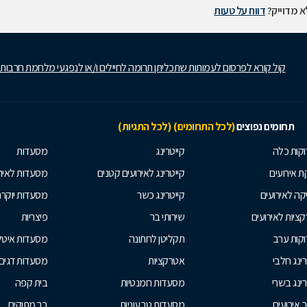
 מדוייק?
דווח על טעות
קול קורא לפרסום לעמותות שתכליתן תרומה לחיילים ו/או לנפגעי מלחמת חרבות
תחומים נפוצים
(לכל התחומים)
(לכל התגיות)
קות כלה
קייטרינג
מסעדות
 אירועים
קייטרינג לאירועים קטנים
מסעדות לאיר
קה לאירועים
קייטרינג כשר
מסעדות יוקר
ציות לאירועים
שירותי בר
פיצריות
קות ערב
תקליטן לחתונה
מסעדות איטל
רינג חלבי
אטרקציות
מסעדות דגים
רינג בשרי
מסעדות רומנטיות
בית קפה
ב אירועים
מסעדות טבעוניות
בר מתוקים