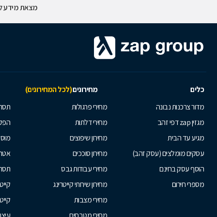
מצאת מידע לא
כלים
מחירונים
(לכל המחירונים)
מדור צרכנות נבונה
מחירי פרגולות
תסרו
מגזין zap דפי זהב
מחירי דלתות
הפקת
מגיע עד הבית
מחירון שיפוצים
מוסי
עסקים מומלצים (עסק זהב)
מחירון סוככים
אטרק
הוסף עסק בחינם
מחירי עבודות גבס
תסרו
מספרי חירום
מחירון שירותי קייטרינג
קייט
מחירי מצבות
קייט
מחירי מטבחים
עיצו