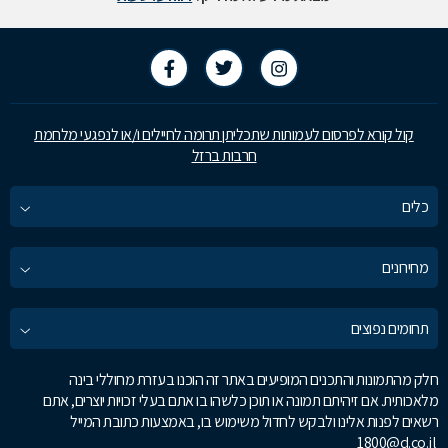
קול קורא לפרסום לעמותות שתכליתן תרומה לחיילים ו/או לנפגעי מלחמת
חרבות ברזל
כלים
מחירונים
תחומים נפוצים
חלק מהתמונות והתכנים המופיעים באתר זה הוכנו בעזרת מחוללי בינה
מלאכותית. אם זיהיתם תמונה או תוכן כלשהו בו אתם בעלי זכויות יוצרים, אתם
רשאים לפנות אלינו ולבקש לחדול משימוש בו, באמצעות כתובת המייל
1800@d.co.il