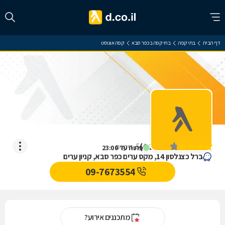
דף הבית
בתי קפה
בתי קפה בכפר סבא
קפה אוגוסט
קפה אוגוסט
)
4.2
(
5
דירוגים
פתוח עד 23:00
ברל כצנלסון 14, מקס ערים כפר סבא, קניון ערים
09-7673554
מתכננים אירוע?