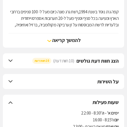
קפה גרג נוסד בשנת 1994,רשת גרג מונה כיום מעל ל- 100 סניפים ברחבי
הארץ ומציעה בכל סניף וסניף מעל ל-20 תערובות אספרסו ייחודית
ובלעדיות לרשת המבוססות על זן ערביקה מקולומביה, ברזיל ואתיופיה,
אווירה נעימה המשלבת תחושה ביתית עם שירות מקצועי, ותפריט עשיר
מאוד שבמרכזו ארוחת בוקר טעימה, עשירה ומפנקת. הרשת לא קופאת
להמשך קריאה
על שמריה לרגע, ומקפידה לחדש
הצג חוות דעת גולשים
(10 חוות דעת)
10 חוות דעת
על השירות
שעות פעילות
ימים א' - ה'
8:30 - 22:00
יום ו'
8:15 - 16:00
יום שבת
מצאת השבת - 23:00