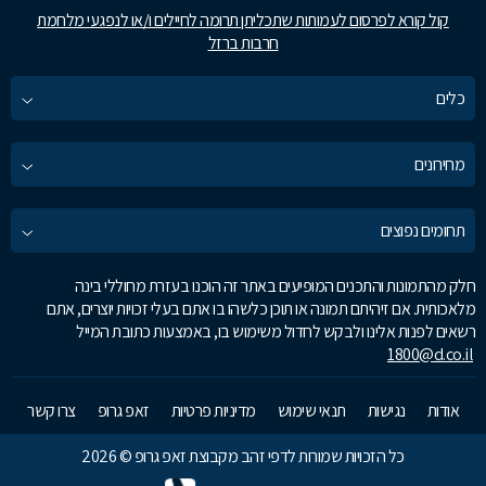
קול קורא לפרסום לעמותות שתכליתן תרומה לחיילים ו/או לנפגעי מלחמת
חרבות ברזל
כלים
מחירונים
תחומים נפוצים
חלק מהתמונות והתכנים המופיעים באתר זה הוכנו בעזרת מחוללי בינה
מלאכותית. אם זיהיתם תמונה או תוכן כלשהו בו אתם בעלי זכויות יוצרים, אתם
רשאים לפנות אלינו ולבקש לחדול משימוש בו, באמצעות כתובת המייל
1800@d.co.il
אודות
נגישות
תנאי שימוש
מדיניות פרטיות
זאפ גרופ
צרו קשר
כל הזכויות שמורות לדפי זהב מקבוצת זאפ גרופ © 2026